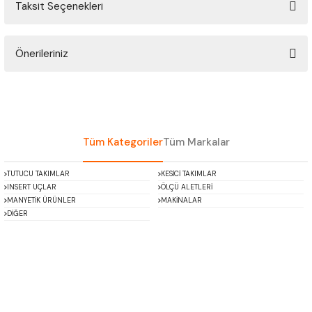
Taksit Seçenekleri
ÇOK AMAÇLI ÖLÇÜ MASTARI
Bu ürüne ilk yorumu siz yapın!
PERGELLER
Önerileriniz
Yorum Yaz
PİM MASTAR SETİ
Bu ürünün fiyat bilgisi, resim, ürün açıklamalarında ve diğer konularda
yetersiz gördüğünüz noktaları öneri formunu kullanarak tarafımıza
iletebilirsiniz.
FİLLER ÇAKISI
Görüş ve önerileriniz için teşekkür ederiz.
Tüm Kategoriler
Tüm Markalar
TORNA KALEM MASTARI
Ürün resmi kalitesiz, bozuk veya görüntülenemiyor.
TUTUCU TAKIMLAR
KESİCİ TAKIMLAR
Ürün açıklamasında eksik bilgiler bulunuyor.
INSERT UÇLAR
ÖLÇÜ ALETLERİ
KALIP ALMA ŞABLONU
Ürün bilgilerinde hatalar bulunuyor.
MANYETİK ÜRÜNLER
MAKİNALAR
DİĞER
Ürün fiyatı diğer sitelerden daha pahalı.
GRANİT PLEYTLER
Bu ürüne benzer farklı alternatifler olmalı.
DÖKÜM PLEYTLER
AÇI MASTAR SETİ