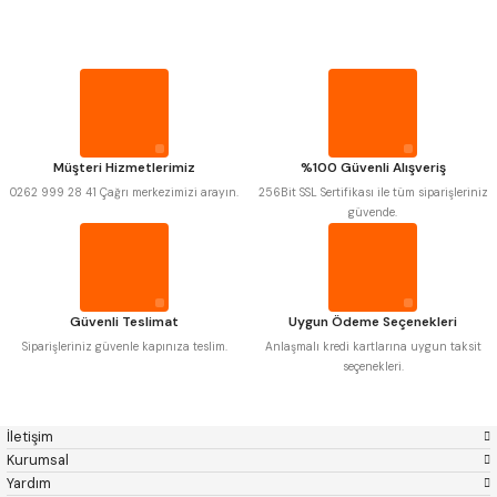
Mitutoyo
Gönder
Insize
PROPLAR
Narex
Asimeto
Pld
Kraft
Krone
Izar
VİDA MASTARLARI
Gerardi
Zps-Fn
Krasnic
Harlingen
ŞERİT SENTİLLER
Fraisa
Harvest
Müşteri Hizmetlerimiz
%100 Güvenli Alışveriş
Autogrip
Tome
0262 999 28 41 Çağrı merkezimizi arayın.
256Bit SSL Sertifikası ile tüm siparişleriniz
Mastercut
Cp Grat-Ex
TURMETRE
güvende.
Bison
Bučovice Tools
Gsp
Vertex
Gwg
Hakansson
PİLLER
Haimer
Çin
Cztool
Huscut
Güvenli Teslimat
Uygun Ödeme Seçenekleri
Iat
Ithal
DİĞER ÖLÇÜ ALETLERİ
Kinex
Korloy
Siparişleriniz güvenle kapınıza teslim.
Anlaşmalı kredi kartlarına uygun taksit
Masus
Pilana
seçenekleri.
Poldi
Skoda
Stanny
Temak
Tos
Wia
İletişim
Yerli
Zps
Kurumsal
Yardım