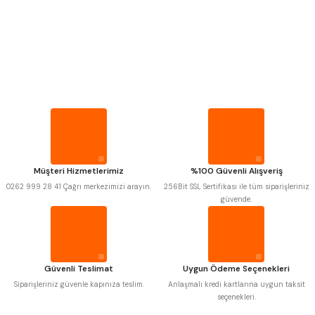
ÇOK AMAÇLI ÖLÇÜ MASTARI
PERGELLER
Mitutoyo
Insize
PİM MASTAR SETİ
Narex
Asimeto
Pld
Kraft
FİLLER ÇAKISI
Krone
Izar
Gerardi
Zps-Fn
Krasnic
Harlingen
TORNA KALEM MASTARI
Fraisa
Harvest
Müşteri Hizmetlerimiz
%100 Güvenli Alışveriş
Autogrip
Tome
0262 999 28 41 Çağrı merkezimizi arayın.
256Bit SSL Sertifikası ile tüm siparişleriniz
Mastercut
Cp Grat-Ex
KALIP ALMA ŞABLONU
güvende.
Bison
Bučovice Tools
Gsp
Vertex
GRANİT PLEYTLER
Gwg
Hakansson
Haimer
Çin
Cztool
Huscut
DÖKÜM PLEYTLER
Güvenli Teslimat
Uygun Ödeme Seçenekleri
Iat
Ithal
Kinex
Korloy
Siparişleriniz güvenle kapınıza teslim.
Anlaşmalı kredi kartlarına uygun taksit
Masus
Pilana
seçenekleri.
AÇI MASTAR SETİ
Poldi
Skoda