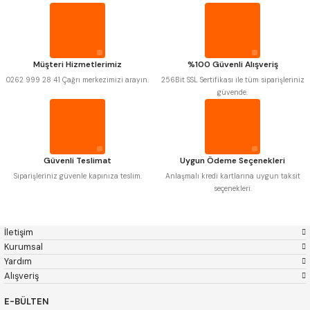
Pld
Kraft
ÇOK AMAÇLI ÖLÇÜ MASTARI
Krone
Izar
Gerardi
Zps-Fn
Krasnic
Harlingen
PERGELLER
Fraisa
Harvest
Müşteri Hizmetlerimiz
%100 Güvenli Alışveriş
Autogrip
Tome
0262 999 28 41 Çağrı merkezimizi arayın.
256Bit SSL Sertifikası ile tüm siparişleriniz
PİM MASTAR SETİ
Mastercut
Cp Grat-Ex
güvende.
Bison
Bučovice Tools
Gsp
Vertex
FİLLER ÇAKISI
Gwg
Hakansson
Haimer
Çin
Cztool
Huscut
TORNA KALEM MASTARI
Güvenli Teslimat
Uygun Ödeme Seçenekleri
Iat
Ithal
Kinex
Korloy
Siparişleriniz güvenle kapınıza teslim.
Anlaşmalı kredi kartlarına uygun taksit
Masus
Pilana
seçenekleri.
KALIP ALMA ŞABLONU
Poldi
Skoda
Stanny
Temak
GRANİT PLEYTLER
Tos
Wia
İletişim
Yerli
Zps
Kurumsal
Yardım
DÖKÜM PLEYTLER
Alışveriş
AÇI MASTAR SETİ
E-BÜLTEN