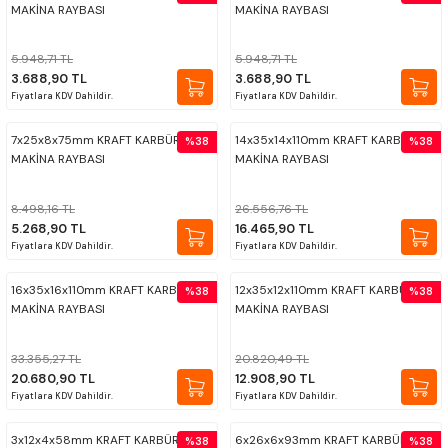
MAKİNA RAYBASI
MAKİNA RAYBASI
ÇOK AMAÇLI ÖLÇÜ MASTARI
5.948,71 TL
5.948,71 TL
PERGELLER
3.688,90 TL
3.688,90 TL
Fiyatlara KDV Dahildir.
Fiyatlara KDV Dahildir.
PİM MASTAR SETİ
7x25x8x75mm KRAFT KARBÜR
14x35x14x110mm KRAFT KARBÜR
%38
%38
MAKİNA RAYBASI
MAKİNA RAYBASI
FİLLER ÇAKISI
8.498,16 TL
26.556,76 TL
TORNA KALEM MASTARI
5.268,90 TL
16.465,90 TL
Fiyatlara KDV Dahildir.
Fiyatlara KDV Dahildir.
KALIP ALMA ŞABLONU
16x35x16x110mm KRAFT KARBÜR
12x35x12x110mm KRAFT KARBÜR
%38
%38
MAKİNA RAYBASI
MAKİNA RAYBASI
GRANİT PLEYTLER
33.355,27 TL
20.820,49 TL
20.680,90 TL
12.908,90 TL
DÖKÜM PLEYTLER
Fiyatlara KDV Dahildir.
Fiyatlara KDV Dahildir.
AÇI MASTAR SETİ
3x12x4x58mm KRAFT KARBÜR
6x26x6x93mm KRAFT KARBÜR
%38
%38