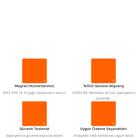
Mitutoyo
Insize
Narex
Asimeto
Pld
Kraft
Krone
Izar
Gerardi
Zps-Fn
Krasnic
Harlingen
Fraisa
Harvest
Müşteri Hizmetlerimiz
%100 Güvenli Alışveriş
Autogrip
Tome
0262 999 28 41 Çağrı merkezimizi arayın.
256Bit SSL Sertifikası ile tüm siparişleriniz
Mastercut
Cp Grat-Ex
güvende.
Bison
Bučovice Tools
Gsp
Vertex
Gwg
Hakansson
Haimer
Çin
Cztool
Huscut
Güvenli Teslimat
Uygun Ödeme Seçenekleri
Iat
Ithal
Kinex
Korloy
Siparişleriniz güvenle kapınıza teslim.
Anlaşmalı kredi kartlarına uygun taksit