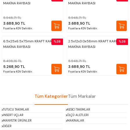
MAKİNA RAYBASI
MAKİNA RAYBASI
PROPLAR
5.948,71 TL
5.948,71 TL
3.688,90 TL
3.688,90 TL
VİDA MASTARLARI
Fiyatlara KDV Dahildir.
Fiyatlara KDV Dahildir.
ŞERİT SENTİLLER
6.5x25x6.5x75mm KRAFT KARBÜR
2.5x12x3.0x58mm KRAFT KARBÜR
%38
%38
MAKİNA RAYBASI
MAKİNA RAYBASI
TURMETRE
8.498,16 TL
5.948,71 TL
5.268,90 TL
3.688,90 TL
PİLLER
Fiyatlara KDV Dahildir.
Fiyatlara KDV Dahildir.
DİĞER ÖLÇÜ ALETLERİ
Tüm Kategoriler
Tüm Markalar
TUTUCU TAKIMLAR
KESİCİ TAKIMLAR
INSERT UÇLAR
ÖLÇÜ ALETLERİ
MANYETİK ÜRÜNLER
MAKİNALAR
DİĞER