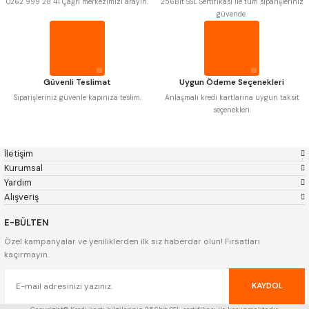
0262 999 28 41 Çağrı merkezimizi arayın.
256Bit SSL Sertifikası ile tüm siparişleriniz
Mastercut
Cp Grat-Ex
güvende.
Bison
Bučovice Tools
Gsp
Vertex
Gwg
Hakansson
Haimer
Çin
Cztool
Huscut
Güvenli Teslimat
Uygun Ödeme Seçenekleri
Iat
Ithal
Kinex
Korloy
Siparişleriniz güvenle kapınıza teslim.
Anlaşmalı kredi kartlarına uygun taksit
Masus
Pilana
seçenekleri.
Poldi
Skoda
Stanny
Temak
Tos
Wia
İletişim
Yerli
Zps
Kurumsal
Yardım
Alışveriş
E-BÜLTEN
Özel kampanyalar ve yeniliklerden ilk siz haberdar olun! Fırsatları
kaçırmayın.
KAYDOL