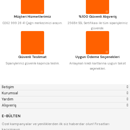
Gerardi
Zps-Fn
ÇOK AMAÇLI ÖLÇÜ MASTARI
Krasnic
Harlingen
Fraisa
Harvest
Müşteri Hizmetlerimiz
%100 Güvenli Alışveriş
Autogrip
Tome
PERGELLER
0262 999 28 41 Çağrı merkezimizi arayın.
256Bit SSL Sertifikası ile tüm siparişleriniz
Mastercut
Cp Grat-Ex
güvende.
Bison
Bučovice Tools
PİM MASTAR SETİ
Gsp
Vertex
Gwg
Hakansson
Haimer
Çin
FİLLER ÇAKISI
Cztool
Huscut
Güvenli Teslimat
Uygun Ödeme Seçenekleri
Iat
Ithal
Kinex
Korloy
Siparişleriniz güvenle kapınıza teslim.
Anlaşmalı kredi kartlarına uygun taksit
TORNA KALEM MASTARI
Masus
Pilana
seçenekleri.
Poldi
Skoda
Stanny
Temak
KALIP ALMA ŞABLONU
Tos
Wia
İletişim
Yerli
Zps
Kurumsal
GRANİT PLEYTLER
Yardım
Alışveriş
DÖKÜM PLEYTLER
E-BÜLTEN
Özel kampanyalar ve yeniliklerden ilk siz haberdar olun! Fırsatları
AÇI MASTAR SETİ
kaçırmayın.