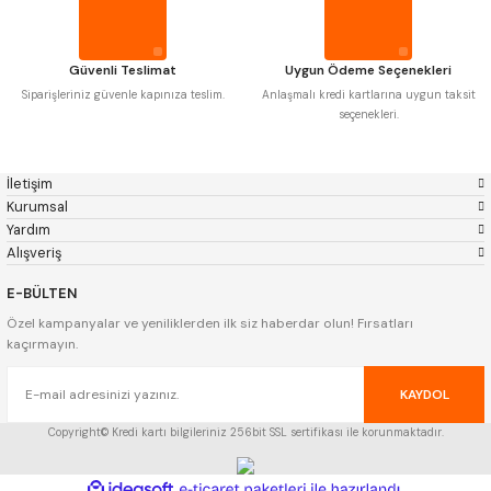
Gwg
Hakansson
Haimer
Çin
Cztool
Huscut
Güvenli Teslimat
Uygun Ödeme Seçenekleri
Iat
Ithal
Kinex
Korloy
Siparişleriniz güvenle kapınıza teslim.
Anlaşmalı kredi kartlarına uygun taksit
Masus
Pilana
seçenekleri.
Poldi
Skoda
Stanny
Temak
Tos
Wia
İletişim
Yerli
Zps
Kurumsal
Yardım
Alışveriş
E-BÜLTEN
Özel kampanyalar ve yeniliklerden ilk siz haberdar olun! Fırsatları
kaçırmayın.
KAYDOL
Copyright© Kredi kartı bilgileriniz 256bit SSL sertifikası ile korunmaktadır.
ideasoft
ile
e-