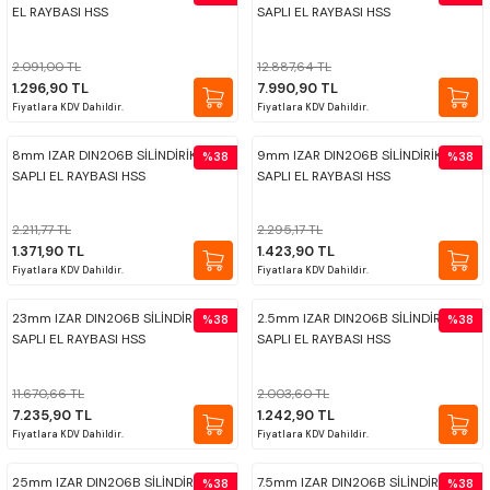
EL RAYBASI HSS
SAPLI EL RAYBASI HSS
PROPLAR
2.091,00 TL
12.887,64 TL
1.296,90 TL
7.990,90 TL
VİDA MASTARLARI
Fiyatlara KDV Dahildir.
Fiyatlara KDV Dahildir.
ŞERİT SENTİLLER
8mm IZAR DIN206B SİLİNDİRİK
9mm IZAR DIN206B SİLİNDİRİK
%38
%38
SAPLI EL RAYBASI HSS
SAPLI EL RAYBASI HSS
TURMETRE
2.211,77 TL
2.295,17 TL
1.371,90 TL
1.423,90 TL
PİLLER
Fiyatlara KDV Dahildir.
Fiyatlara KDV Dahildir.
23mm IZAR DIN206B SİLİNDİRİK
2.5mm IZAR DIN206B SİLİNDİRİK
%38
%38
DİĞER ÖLÇÜ ALETLERİ
SAPLI EL RAYBASI HSS
SAPLI EL RAYBASI HSS
11.670,66 TL
2.003,60 TL
7.235,90 TL
1.242,90 TL
Fiyatlara KDV Dahildir.
Fiyatlara KDV Dahildir.
25mm IZAR DIN206B SİLİNDİRİK
7.5mm IZAR DIN206B SİLİNDİRİK
%38
%38