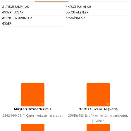
TUTUCU TAKIMLAR
KESİCİ TAKIMLAR
INSERT UÇLAR
ÖLÇÜ ALETLERİ
MANYETİK ÜRÜNLER
MAKİNALAR
DİĞER
Mitutoyo
Insize
Narex
Asimeto
Pld
Kraft
Krone
Izar
Gerardi
Zps-Fn
Krasnic
Harlingen
Fraisa
Harvest
Müşteri Hizmetlerimiz
%100 Güvenli Alışveriş
Autogrip
Tome
0262 999 28 41 Çağrı merkezimizi arayın.
256Bit SSL Sertifikası ile tüm siparişleriniz
Mastercut
Cp Grat-Ex
güvende.
Bison
Bučovice Tools
Gsp
Vertex