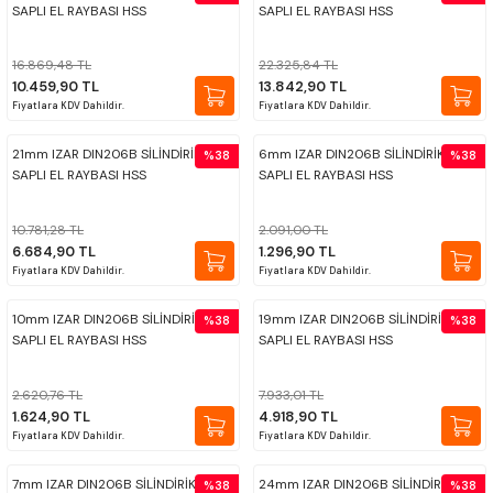
SAPLI EL RAYBASI HSS
SAPLI EL RAYBASI HSS
ÇOK AMAÇLI ÖLÇÜ MASTARI
16.869,48 TL
22.325,84 TL
PERGELLER
10.459,90 TL
13.842,90 TL
Fiyatlara KDV Dahildir.
Fiyatlara KDV Dahildir.
PİM MASTAR SETİ
21mm IZAR DIN206B SİLİNDİRİK
6mm IZAR DIN206B SİLİNDİRİK
%38
%38
SAPLI EL RAYBASI HSS
SAPLI EL RAYBASI HSS
FİLLER ÇAKISI
10.781,28 TL
2.091,00 TL
TORNA KALEM MASTARI
6.684,90 TL
1.296,90 TL
Fiyatlara KDV Dahildir.
Fiyatlara KDV Dahildir.
KALIP ALMA ŞABLONU
10mm IZAR DIN206B SİLİNDİRİK
19mm IZAR DIN206B SİLİNDİRİK
%38
%38
SAPLI EL RAYBASI HSS
SAPLI EL RAYBASI HSS
GRANİT PLEYTLER
2.620,76 TL
7.933,01 TL
1.624,90 TL
4.918,90 TL
DÖKÜM PLEYTLER
Fiyatlara KDV Dahildir.
Fiyatlara KDV Dahildir.
AÇI MASTAR SETİ
7mm IZAR DIN206B SİLİNDİRİK SAPLI
24mm IZAR DIN206B SİLİNDİRİK
%38
%38