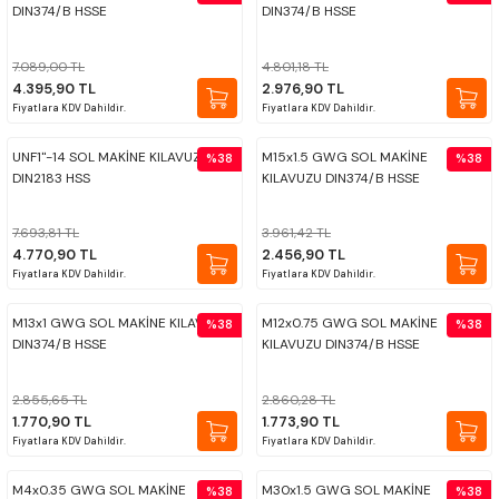
DIN374/B HSSE
DIN374/B HSSE
ÇOK AMAÇLI ÖLÇÜ MASTARI
7.089,00 TL
4.801,18 TL
PERGELLER
4.395,90 TL
2.976,90 TL
Fiyatlara KDV Dahildir.
Fiyatlara KDV Dahildir.
PİM MASTAR SETİ
UNF1''-14 SOL MAKİNE KILAVUZU
M15x1.5 GWG SOL MAKİNE
%38
%38
DIN2183 HSS
KILAVUZU DIN374/B HSSE
FİLLER ÇAKISI
7.693,81 TL
3.961,42 TL
TORNA KALEM MASTARI
4.770,90 TL
2.456,90 TL
Fiyatlara KDV Dahildir.
Fiyatlara KDV Dahildir.
KALIP ALMA ŞABLONU
M13x1 GWG SOL MAKİNE KILAVUZU
M12x0.75 GWG SOL MAKİNE
%38
%38
DIN374/B HSSE
KILAVUZU DIN374/B HSSE
GRANİT PLEYTLER
2.855,65 TL
2.860,28 TL
1.770,90 TL
1.773,90 TL
DÖKÜM PLEYTLER
Fiyatlara KDV Dahildir.
Fiyatlara KDV Dahildir.
AÇI MASTAR SETİ
M4x0.35 GWG SOL MAKİNE
M30x1.5 GWG SOL MAKİNE
%38
%38