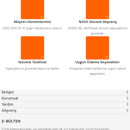
KRONE
IZAR
GERARDI
ZPS-FN
KRASNIC
HARLINGEN
FRAISA
HARVEST
Müşteri Hizmetlerimiz
%100 Güvenli Alışveriş
AUTOGRIP
TOME
0262 999 28 41 Çağrı merkezimizi arayın.
256Bit SSL Sertifikası ile tüm siparişleriniz
MASTERCUT
CP GRAT-EX
güvende.
BISON
BUČOVICE TOOLS
GSP
VERTEX
GWG
HAKANSSON
HAIMER
CIN
CZTOOL
HUSCUT
Güvenli Teslimat
Uygun Ödeme Seçenekleri
IAT
ITHAL
KINEX
KORLOY
Siparişleriniz güvenle kapınıza teslim.
Anlaşmalı kredi kartlarına uygun taksit
MASUS
PILANA
seçenekleri.
POLDI
SKODA
STANNY
TEMAK
TOS
YERLI
İletişim
ZPS
Kurumsal
Yardım
Alışveriş
E-BÜLTEN
Özel kampanyalar ve yeniliklerden ilk siz haberdar olun! Fırsatları