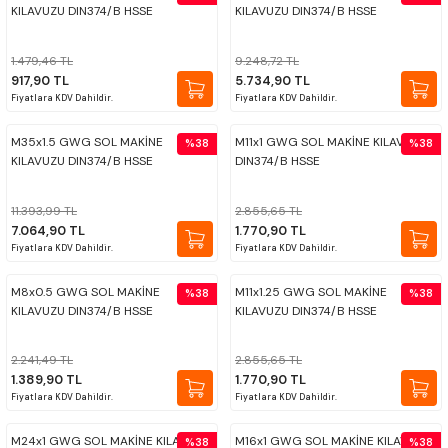
KILAVUZU DIN374/B HSSE
KILAVUZU DIN374/B HSSE
PROPLAR
1.479,46 TL
9.248,72 TL
917,90 TL
5.734,90 TL
VİDA MASTARLARI
Fiyatlara KDV Dahildir.
Fiyatlara KDV Dahildir.
ŞERİT SENTİLLER
M35x1.5 GWG SOL MAKİNE
M11x1 GWG SOL MAKİNE KILAVUZU
%38
%38
KILAVUZU DIN374/B HSSE
DIN374/B HSSE
TURMETRE
11.393,99 TL
2.855,65 TL
7.064,90 TL
1.770,90 TL
PİLLER
Fiyatlara KDV Dahildir.
Fiyatlara KDV Dahildir.
M8x0.5 GWG SOL MAKİNE
M11x1.25 GWG SOL MAKİNE
%38
%38
DİĞER ÖLÇÜ ALETLERİ
KILAVUZU DIN374/B HSSE
KILAVUZU DIN374/B HSSE
2.241,49 TL
2.855,65 TL
1.389,90 TL
1.770,90 TL
Fiyatlara KDV Dahildir.
Fiyatlara KDV Dahildir.
M24x1 GWG SOL MAKİNE KILAVUZU
M16x1 GWG SOL MAKİNE KILAVUZU
%38
%38