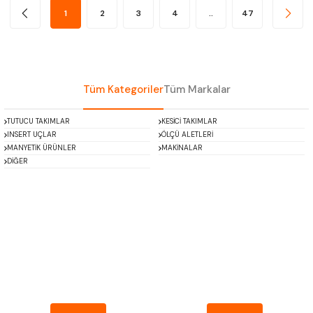
1
2
3
4
..
47
Tüm Kategoriler
Tüm Markalar
TUTUCU TAKIMLAR
KESİCİ TAKIMLAR
INSERT UÇLAR
ÖLÇÜ ALETLERİ
MANYETİK ÜRÜNLER
MAKİNALAR
DİĞER
MITUTOYO
INSIZE
NAREX
ASIMETO
PLD
KRAFT