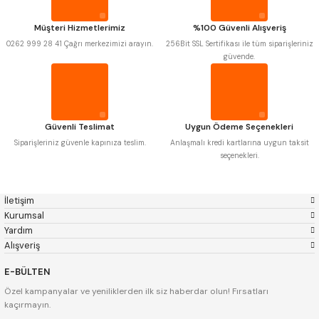
Krasnic
Harlingen
Fraisa
Harvest
Müşteri Hizmetlerimiz
%100 Güvenli Alışveriş
Autogrip
Tome
0262 999 28 41 Çağrı merkezimizi arayın.
256Bit SSL Sertifikası ile tüm siparişleriniz
Mastercut
Cp Grat-Ex
güvende.
Bison
Bučovice Tools
Gsp
Vertex
Gwg
Hakansson
Haimer
Çin
Cztool
Huscut
Güvenli Teslimat
Uygun Ödeme Seçenekleri
Iat
Ithal
Kinex
Korloy
Siparişleriniz güvenle kapınıza teslim.
Anlaşmalı kredi kartlarına uygun taksit
Masus
Pilana
seçenekleri.
Poldi
Skoda
Stanny
Temak
Tos
Wia
İletişim
Yerli
Zps
Kurumsal
Yardım
Alışveriş
E-BÜLTEN
Özel kampanyalar ve yeniliklerden ilk siz haberdar olun! Fırsatları
kaçırmayın.