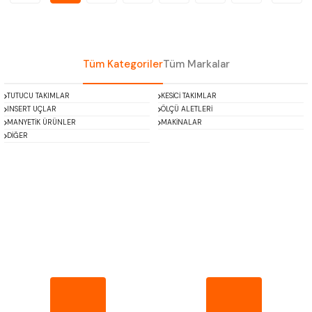
Tüm Kategoriler
Tüm Markalar
TUTUCU TAKIMLAR
KESİCİ TAKIMLAR
INSERT UÇLAR
ÖLÇÜ ALETLERİ
MANYETİK ÜRÜNLER
MAKİNALAR
DİĞER
Mitutoyo
Insize
Narex
Asimeto
Pld
Kraft
Krone
Izar
Gerardi
Zps-Fn