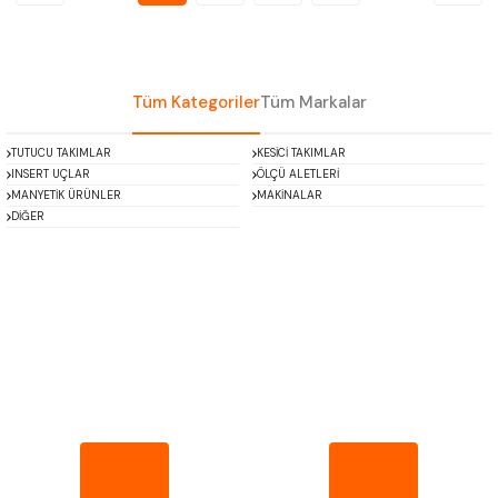
Tüm Kategoriler
Tüm Markalar
TUTUCU TAKIMLAR
KESİCİ TAKIMLAR
INSERT UÇLAR
ÖLÇÜ ALETLERİ
MANYETİK ÜRÜNLER
MAKİNALAR
DİĞER
MITUTOYO
INSIZE
NAREX
ASIMETO
PLD
KRAFT
KRONE
IZAR
GERARDI
ZPS-FN