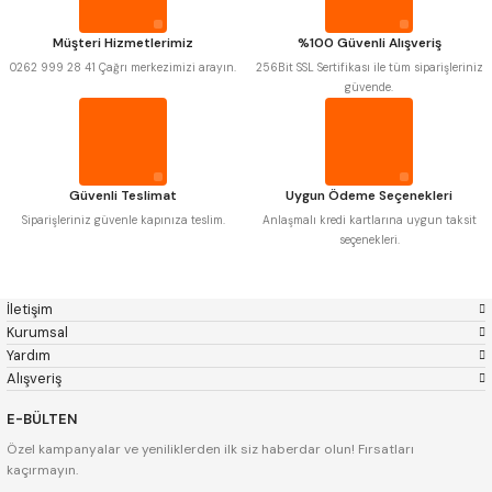
KRASNIC
HARLINGEN
FRAISA
HARVEST
Müşteri Hizmetlerimiz
%100 Güvenli Alışveriş
AUTOGRIP
TOME
0262 999 28 41 Çağrı merkezimizi arayın.
256Bit SSL Sertifikası ile tüm siparişleriniz
MASTERCUT
CP GRAT-EX
güvende.
BISON
BUČOVICE TOOLS
GSP
VERTEX
GWG
HAKANSSON
HAIMER
CIN
CZTOOL
HUSCUT
Güvenli Teslimat
Uygun Ödeme Seçenekleri
IAT
ITHAL
KINEX
KORLOY
Siparişleriniz güvenle kapınıza teslim.
Anlaşmalı kredi kartlarına uygun taksit
MASUS
PILANA
seçenekleri.
POLDI
SKODA
STANNY
TEMAK
TOS
YERLI
İletişim
ZPS
Kurumsal
Yardım
Alışveriş
E-BÜLTEN
Özel kampanyalar ve yeniliklerden ilk siz haberdar olun! Fırsatları
kaçırmayın.