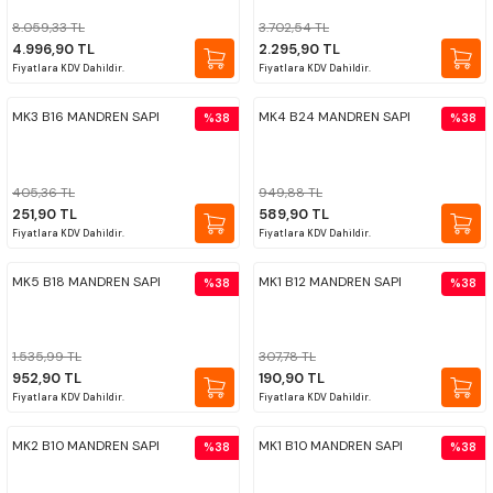
8.059,33 TL
3.702,54 TL
PROPLAR
4.996,90 TL
2.295,90 TL
Fiyatlara KDV Dahildir.
Fiyatlara KDV Dahildir.
VİDA MASTARLARI
MK3 B16 MANDREN SAPI
MK4 B24 MANDREN SAPI
%38
%38
ŞERİT SENTİLLER
405,36 TL
949,88 TL
TURMETRE
251,90 TL
589,90 TL
Fiyatlara KDV Dahildir.
Fiyatlara KDV Dahildir.
PİLLER
MK5 B18 MANDREN SAPI
MK1 B12 MANDREN SAPI
%38
%38
DİĞER ÖLÇÜ ALETLERİ
1.535,99 TL
307,78 TL
952,90 TL
190,90 TL
Fiyatlara KDV Dahildir.
Fiyatlara KDV Dahildir.
MK2 B10 MANDREN SAPI
MK1 B10 MANDREN SAPI
%38
%38