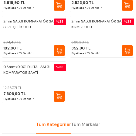
3.818,90 TL
2.523,90 TL
ÇOK AMAÇLI ÖLÇÜ MASTARI
Fiyatlara KDV Dahildir.
Fiyatlara KDV Dahildir.
PERGELLER
2mm SALGI KOMPARATÖR SAAT
2mm SALGI KOMPARATÖR SAAT
%38
%38
SERT ÇELİK UCU
KIRMIZI UCU
PİM MASTAR SETİ
294,49 TL
568,20 TL
182,90 TL
352,90 TL
FİLLER ÇAKISI
Fiyatlara KDV Dahildir.
Fiyatlara KDV Dahildir.
0.8mmx0.001 DİJİTAL SALGI
%38
TORNA KALEM MASTARI
KOMPARATÖR SAATİ
KALIP ALMA ŞABLONU
12.267,71 TL
7.606,90 TL
Fiyatlara KDV Dahildir.
GRANİT PLEYTLER
DÖKÜM PLEYTLER
Tüm Kategoriler
Tüm Markalar
AÇI MASTAR SETİ