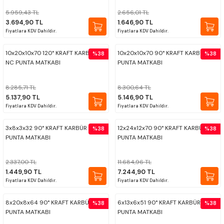
5.959,43 TL
2.656,01 TL
PROPLAR
3.694,90 TL
1.646,90 TL
Fiyatlara KDV Dahildir.
Fiyatlara KDV Dahildir.
VİDA MASTARLARI
10x20x10x70 120° KRAFT KARBÜR
10x20x10x70 90° KRAFT KARBÜR NC
%38
%38
NC PUNTA MATKABI
PUNTA MATKABI
ŞERİT SENTİLLER
8.285,71 TL
8.300,64 TL
TURMETRE
5.137,90 TL
5.146,90 TL
Fiyatlara KDV Dahildir.
Fiyatlara KDV Dahildir.
PİLLER
3x8x3x32 90° KRAFT KARBÜR NC
12x24x12x70 90° KRAFT KARBÜR NC
%38
%38
PUNTA MATKABI
PUNTA MATKABI
DİĞER ÖLÇÜ ALETLERİ
2.337,00 TL
11.684,96 TL
1.449,90 TL
7.244,90 TL
Fiyatlara KDV Dahildir.
Fiyatlara KDV Dahildir.
8x20x8x64 90° KRAFT KARBÜR NC
6x13x6x51 90° KRAFT KARBÜR NC
%38
%38
PUNTA MATKABI
PUNTA MATKABI