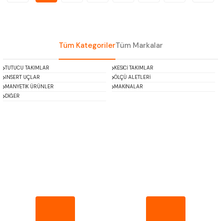
Tüm Kategoriler
Tüm Markalar
TUTUCU TAKIMLAR
KESİCİ TAKIMLAR
INSERT UÇLAR
ÖLÇÜ ALETLERİ
MANYETİK ÜRÜNLER
MAKİNALAR
DİĞER
Mitutoyo
Insize
Narex
Asimeto
Pld
Kraft
Krone
Izar
Gerardi
Zps-Fn