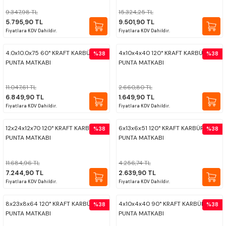
ÇOK AMAÇLI ÖLÇÜ MASTARI
9.347,98 TL
15.324,25 TL
5.795,90 TL
9.501,90 TL
Fiyatlara KDV Dahildir.
Fiyatlara KDV Dahildir.
PERGELLER
4.0x10.0x75 60° KRAFT KARBÜR
4x10x4x40 120° KRAFT KARBÜR NC
%38
%38
PİM MASTAR SETİ
PUNTA MATKABI
PUNTA MATKABI
FİLLER ÇAKISI
11.047,61 TL
2.660,80 TL
6.849,90 TL
1.649,90 TL
Fiyatlara KDV Dahildir.
Fiyatlara KDV Dahildir.
TORNA KALEM MASTARI
12x24x12x70 120° KRAFT KARBÜR NC
6x13x6x51 120° KRAFT KARBÜR NC
%38
%38
PUNTA MATKABI
PUNTA MATKABI
KALIP ALMA ŞABLONU
11.684,96 TL
4.256,74 TL
GRANİT PLEYTLER
7.244,90 TL
2.639,90 TL
Fiyatlara KDV Dahildir.
Fiyatlara KDV Dahildir.
DÖKÜM PLEYTLER
8x23x8x64 120° KRAFT KARBÜR NC
4x10x4x40 90° KRAFT KARBÜR NC
%38
%38
PUNTA MATKABI
PUNTA MATKABI
AÇI MASTAR SETİ