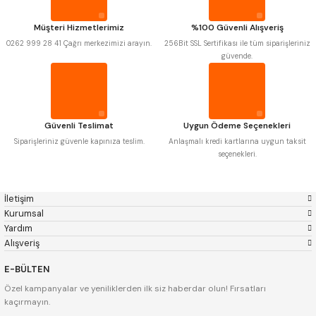
Krasnic
Harlingen
Fraisa
Harvest
Müşteri Hizmetlerimiz
%100 Güvenli Alışveriş
Autogrip
Tome
0262 999 28 41 Çağrı merkezimizi arayın.
256Bit SSL Sertifikası ile tüm siparişleriniz
Mastercut
Cp Grat-Ex
güvende.
Bison
Bučovice Tools
Gsp
Vertex
Gwg
Hakansson
Haimer
Çin
Cztool
Huscut
Güvenli Teslimat
Uygun Ödeme Seçenekleri
Iat
Ithal
Kinex
Korloy
Siparişleriniz güvenle kapınıza teslim.
Anlaşmalı kredi kartlarına uygun taksit
Masus
Pilana
seçenekleri.
Poldi
Skoda
Stanny
Temak
Tos
Wia
İletişim
Yerli
Zps
Kurumsal
Yardım
Alışveriş
E-BÜLTEN
Özel kampanyalar ve yeniliklerden ilk siz haberdar olun! Fırsatları
kaçırmayın.