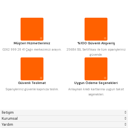
MITUTOYO
Gönder
INSIZE
PROPLAR
NAREX
ASIMETO
PLD
KRAFT
KRONE
IZAR
VİDA MASTARLARI
GERARDI
ZPS-FN
KRASNIC
HARLINGEN
ŞERİT SENTİLLER
FRAISA
HARVEST
Müşteri Hizmetlerimiz
%100 Güvenli Alışveriş
AUTOGRIP
TOME
0262 999 28 41 Çağrı merkezimizi arayın.
256Bit SSL Sertifikası ile tüm siparişleriniz
MASTERCUT
CP GRAT-EX
TURMETRE
güvende.
BISON
BUČOVICE TOOLS
GSP
VERTEX
GWG
HAKANSSON
PİLLER
HAIMER
CIN
CZTOOL
HUSCUT
Güvenli Teslimat
Uygun Ödeme Seçenekleri
IAT
ITHAL
DİĞER ÖLÇÜ ALETLERİ
KINEX
KORLOY
Siparişleriniz güvenle kapınıza teslim.
Anlaşmalı kredi kartlarına uygun taksit
MASUS
PILANA
seçenekleri.
POLDI
SKODA
STANNY
TEMAK
TOS
YERLI
İletişim
ZPS
Kurumsal
Yardım