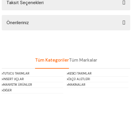
Taksit Seçenekleri
ÇOK AMAÇLI ÖLÇÜ MASTARI
Bu ürüne ilk yorumu siz yapın!
PERGELLER
Önerileriniz
Yorum Yaz
PİM MASTAR SETİ
Bu ürünün fiyat bilgisi, resim, ürün açıklamalarında ve diğer konularda
yetersiz gördüğünüz noktaları öneri formunu kullanarak tarafımıza
iletebilirsiniz.
FİLLER ÇAKISI
Görüş ve önerileriniz için teşekkür ederiz.
Tüm Kategoriler
Tüm Markalar
TORNA KALEM MASTARI
Ürün resmi kalitesiz, bozuk veya görüntülenemiyor.
TUTUCU TAKIMLAR
KESİCİ TAKIMLAR
Ürün açıklamasında eksik bilgiler bulunuyor.
INSERT UÇLAR
ÖLÇÜ ALETLERİ
KALIP ALMA ŞABLONU
Ürün bilgilerinde hatalar bulunuyor.
MANYETİK ÜRÜNLER
MAKİNALAR
DİĞER
Ürün fiyatı diğer sitelerden daha pahalı.
GRANİT PLEYTLER
Bu ürüne benzer farklı alternatifler olmalı.
DÖKÜM PLEYTLER
AÇI MASTAR SETİ