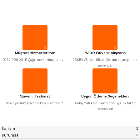
PROPLAR
Mitutoyo
Gönder
Insize
Narex
Asimeto
Pld
Kraft
VİDA MASTARLARI
Krone
Izar
Gerardi
Zps-Fn
Krasnic
Harlingen
ŞERİT SENTİLLER
Fraisa
Harvest
Müşteri Hizmetlerimiz
%100 Güvenli Alışveriş
Autogrip
Tome
0262 999 28 41 Çağrı merkezimizi arayın.
256Bit SSL Sertifikası ile tüm siparişleriniz
TURMETRE
Mastercut
Cp Grat-Ex
güvende.
Bison
Bučovice Tools
Gsp
Vertex
PİLLER
Gwg
Hakansson
Haimer
Çin
Cztool
Huscut
DİĞER ÖLÇÜ ALETLERİ
Güvenli Teslimat
Uygun Ödeme Seçenekleri
Iat
Ithal
Kinex
Korloy
Siparişleriniz güvenle kapınıza teslim.
Anlaşmalı kredi kartlarına uygun taksit
Masus
Pilana
seçenekleri.
Poldi
Skoda
Stanny
Temak
Tos
Wia
İletişim
Yerli
Zps
Kurumsal