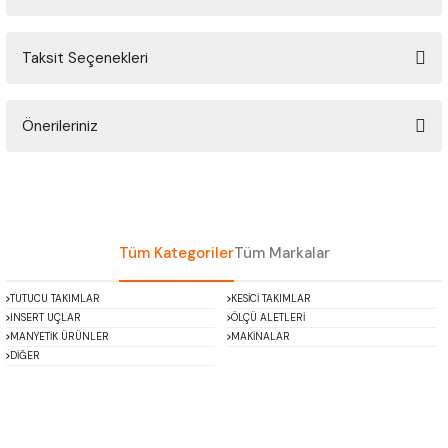
ÇOK AMAÇLI ÖLÇÜ MASTARI
Taksit Seçenekleri
Bu ürüne ilk yorumu siz yapın!
PERGELLER
PİM MASTAR SETİ
Önerileriniz
Yorum Yaz
Bu ürünün fiyat bilgisi, resim, ürün açıklamalarında ve diğer konularda
FİLLER ÇAKISI
yetersiz gördüğünüz noktaları öneri formunu kullanarak tarafımıza
iletebilirsiniz.
TORNA KALEM MASTARI
Görüş ve önerileriniz için teşekkür ederiz.
Tüm Kategoriler
Tüm Markalar
KALIP ALMA ŞABLONU
Ürün resmi kalitesiz, bozuk veya görüntülenemiyor.
TUTUCU TAKIMLAR
KESİCİ TAKIMLAR
Ürün açıklamasında eksik bilgiler bulunuyor.
INSERT UÇLAR
ÖLÇÜ ALETLERİ
GRANİT PLEYTLER
Ürün bilgilerinde hatalar bulunuyor.
MANYETİK ÜRÜNLER
MAKİNALAR
DİĞER
Ürün fiyatı diğer sitelerden daha pahalı.
DÖKÜM PLEYTLER
Bu ürüne benzer farklı alternatifler olmalı.
AÇI MASTAR SETİ