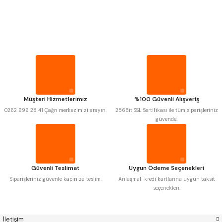
PROPLAR
Mitutoyo
Gönder
Insize
VİDA MASTARLARI
Narex
Asimeto
Pld
Kraft
Krone
Izar
ŞERİT SENTİLLER
Gerardi
Zps-Fn
Krasnic
Harlingen
Fraisa
Harvest
TURMETRE
Müşteri Hizmetlerimiz
%100 Güvenli Alışveriş
Autogrip
Tome
0262 999 28 41 Çağrı merkezimizi arayın.
256Bit SSL Sertifikası ile tüm siparişleriniz
Mastercut
Cp Grat-Ex
güvende.
PİLLER
Bison
Bučovice Tools
Gsp
Vertex
Gwg
Hakansson
DİĞER ÖLÇÜ ALETLERİ
Haimer
Çin
Cztool
Huscut
Güvenli Teslimat
Uygun Ödeme Seçenekleri
Iat
Ithal
Kinex
Korloy
Siparişleriniz güvenle kapınıza teslim.
Anlaşmalı kredi kartlarına uygun taksit
Masus
Pilana
seçenekleri.
Poldi
Skoda
Stanny
Temak
Tos
Wia
İletişim