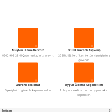
PROPLAR
Mitutoyo
Gönder
Insize
VİDA MASTARLARI
Narex
Asimeto
Pld
Kraft
Krone
Izar
ŞERİT SENTİLLER
Gerardi
Zps-Fn
Krasnic
Harlingen
Fraisa
Harvest
TURMETRE
Müşteri Hizmetlerimiz
%100 Güvenli Alışveriş
Autogrip
Tome
0262 999 28 41 Çağrı merkezimizi arayın.
256Bit SSL Sertifikası ile tüm siparişleriniz
Mastercut
Cp Grat-Ex
güvende.
PİLLER
Bison
Bučovice Tools
Gsp
Vertex
Gwg
Hakansson
DİĞER ÖLÇÜ ALETLERİ
Haimer
Çin
Cztool
Huscut
Güvenli Teslimat
Uygun Ödeme Seçenekleri
Iat
Ithal
Kinex
Korloy
Siparişleriniz güvenle kapınıza teslim.
Anlaşmalı kredi kartlarına uygun taksit
Masus
Pilana
seçenekleri.
Poldi
Skoda
Stanny
Temak
Tos
Wia
İletişim