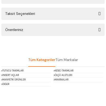
ÇOK AMAÇLI ÖLÇÜ MASTARI
Taksit Seçenekleri
Bu ürüne ilk yorumu siz yapın!
PERGELLER
PİM MASTAR SETİ
Önerileriniz
Yorum Yaz
Bu ürünün fiyat bilgisi, resim, ürün açıklamalarında ve diğer konularda
FİLLER ÇAKISI
yetersiz gördüğünüz noktaları öneri formunu kullanarak tarafımıza
iletebilirsiniz.
TORNA KALEM MASTARI
Görüş ve önerileriniz için teşekkür ederiz.
Tüm Kategoriler
Tüm Markalar
KALIP ALMA ŞABLONU
Ürün resmi kalitesiz, bozuk veya görüntülenemiyor.
TUTUCU TAKIMLAR
KESİCİ TAKIMLAR
Ürün açıklamasında eksik bilgiler bulunuyor.
INSERT UÇLAR
ÖLÇÜ ALETLERİ
GRANİT PLEYTLER
Ürün bilgilerinde hatalar bulunuyor.
MANYETİK ÜRÜNLER
MAKİNALAR
DİĞER
Ürün fiyatı diğer sitelerden daha pahalı.
DÖKÜM PLEYTLER
Bu ürüne benzer farklı alternatifler olmalı.
AÇI MASTAR SETİ