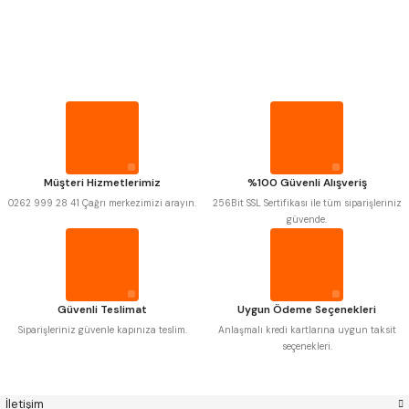
PROPLAR
MITUTOYO
Gönder
INSIZE
VİDA MASTARLARI
NAREX
ASIMETO
PLD
KRAFT
KRONE
IZAR
ŞERİT SENTİLLER
GERARDI
ZPS-FN
KRASNIC
HARLINGEN
FRAISA
HARVEST
TURMETRE
Müşteri Hizmetlerimiz
%100 Güvenli Alışveriş
AUTOGRIP
TOME
0262 999 28 41 Çağrı merkezimizi arayın.
256Bit SSL Sertifikası ile tüm siparişleriniz
MASTERCUT
CP GRAT-EX
güvende.
PİLLER
BISON
BUČOVICE TOOLS
GSP
VERTEX
GWG
HAKANSSON
DİĞER ÖLÇÜ ALETLERİ
HAIMER
CIN
CZTOOL
HUSCUT
Güvenli Teslimat
Uygun Ödeme Seçenekleri
IAT
ITHAL
KINEX
KORLOY
Siparişleriniz güvenle kapınıza teslim.
Anlaşmalı kredi kartlarına uygun taksit
MASUS
PILANA
seçenekleri.
POLDI
SKODA
STANNY
TEMAK
TOS
YERLI
İletişim