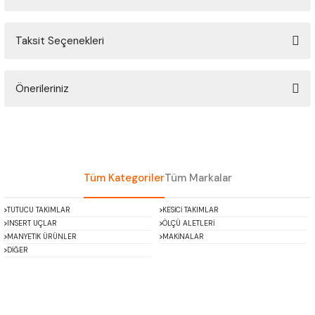
ÇOK AMAÇLI ÖLÇÜ MASTARI
Taksit Seçenekleri
Bu ürüne ilk yorumu siz yapın!
PERGELLER
PİM MASTAR SETİ
Önerileriniz
Yorum Yaz
Bu ürünün fiyat bilgisi, resim, ürün açıklamalarında ve diğer konularda
FİLLER ÇAKISI
yetersiz gördüğünüz noktaları öneri formunu kullanarak tarafımıza
iletebilirsiniz.
TORNA KALEM MASTARI
Görüş ve önerileriniz için teşekkür ederiz.
Tüm Kategoriler
Tüm Markalar
KALIP ALMA ŞABLONU
Ürün resmi kalitesiz, bozuk veya görüntülenemiyor.
TUTUCU TAKIMLAR
KESİCİ TAKIMLAR
Ürün açıklamasında eksik bilgiler bulunuyor.
INSERT UÇLAR
ÖLÇÜ ALETLERİ
GRANİT PLEYTLER
Ürün bilgilerinde hatalar bulunuyor.
MANYETİK ÜRÜNLER
MAKİNALAR
DİĞER
Ürün fiyatı diğer sitelerden daha pahalı.
DÖKÜM PLEYTLER
Bu ürüne benzer farklı alternatifler olmalı.
AÇI MASTAR SETİ