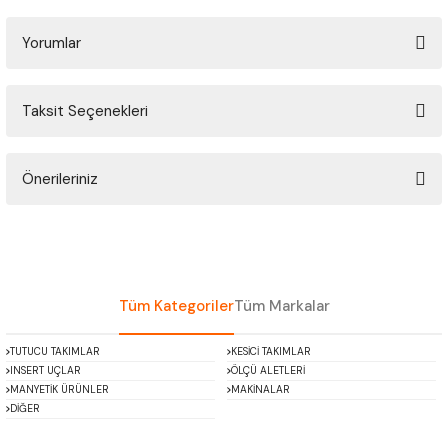
ÇOK AMAÇLI ÖLÇÜ MASTARI
Yorumlar
PERGELLER
Taksit Seçenekleri
PİM MASTAR SETİ
Bu ürüne ilk yorumu siz yapın!
FİLLER ÇAKISI
Önerileriniz
Yorum Yaz
TORNA KALEM MASTARI
Bu ürünün fiyat bilgisi, resim, ürün açıklamalarında ve diğer konularda
yetersiz gördüğünüz noktaları öneri formunu kullanarak tarafımıza
iletebilirsiniz.
KALIP ALMA ŞABLONU
Görüş ve önerileriniz için teşekkür ederiz.
Tüm Kategoriler
Tüm Markalar
GRANİT PLEYTLER
Ürün resmi kalitesiz, bozuk veya görüntülenemiyor.
TUTUCU TAKIMLAR
KESİCİ TAKIMLAR
Ürün açıklamasında eksik bilgiler bulunuyor.
INSERT UÇLAR
ÖLÇÜ ALETLERİ
DÖKÜM PLEYTLER
Ürün bilgilerinde hatalar bulunuyor.
MANYETİK ÜRÜNLER
MAKİNALAR
DİĞER
Ürün fiyatı diğer sitelerden daha pahalı.
AÇI MASTAR SETİ
Bu ürüne benzer farklı alternatifler olmalı.