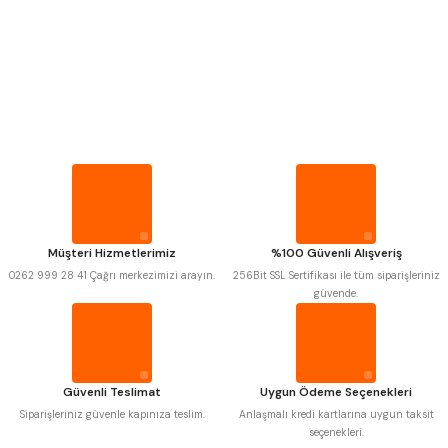
PROPLAR
VİDA MASTARLARI
Mitutoyo
Gönder
Insize
ŞERİT SENTİLLER
Narex
Asimeto
Pld
Kraft
Krone
Izar
TURMETRE
Gerardi
Zps-Fn
Krasnic
Harlingen
Fraisa
Harvest
PİLLER
Müşteri Hizmetlerimiz
%100 Güvenli Alışveriş
Autogrip
Tome
0262 999 28 41 Çağrı merkezimizi arayın.
256Bit SSL Sertifikası ile tüm siparişleriniz
Mastercut
Cp Grat-Ex
güvende.
DİĞER ÖLÇÜ ALETLERİ
Bison
Bučovice Tools
Gsp
Vertex
Gwg
Hakansson
Haimer
Çin
Cztool
Huscut
Güvenli Teslimat
Uygun Ödeme Seçenekleri
Iat
Ithal
Kinex
Korloy
Siparişleriniz güvenle kapınıza teslim.
Anlaşmalı kredi kartlarına uygun taksit
Masus
Pilana
seçenekleri.