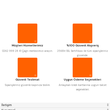
PROPLAR
MITUTOYO
Gönder
INSIZE
NAREX
ASIMETO
VİDA MASTARLARI
PLD
KRAFT
KRONE
IZAR
GERARDI
ZPS-FN
ŞERİT SENTİLLER
KRASNIC
HARLINGEN
FRAISA
HARVEST
Müşteri Hizmetlerimiz
%100 Güvenli Alışveriş
TURMETRE
AUTOGRIP
TOME
0262 999 28 41 Çağrı merkezimizi arayın.
256Bit SSL Sertifikası ile tüm siparişleriniz
MASTERCUT
CP GRAT-EX
güvende.
BISON
BUČOVICE TOOLS
PİLLER
GSP
VERTEX
GWG
HAKANSSON
HAIMER
CIN
DİĞER ÖLÇÜ ALETLERİ
CZTOOL
HUSCUT
Güvenli Teslimat
Uygun Ödeme Seçenekleri
IAT
ITHAL
KINEX
KORLOY
Siparişleriniz güvenle kapınıza teslim.
Anlaşmalı kredi kartlarına uygun taksit
MASUS
PILANA
seçenekleri.
POLDI
SKODA
STANNY
TEMAK
TOS
YERLI
İletişim
ZPS