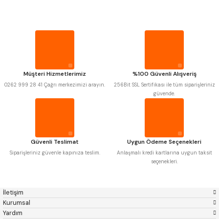
Mitutoyo
Gönder
Insize
PROPLAR
Narex
Asimeto
Pld
Kraft
Krone
Izar
VİDA MASTARLARI
Gerardi
Zps-Fn
Krasnic
Harlingen
ŞERİT SENTİLLER
Fraisa
Harvest
Müşteri Hizmetlerimiz
%100 Güvenli Alışveriş
Autogrip
Tome
0262 999 28 41 Çağrı merkezimizi arayın.
256Bit SSL Sertifikası ile tüm siparişleriniz
Mastercut
Cp Grat-Ex
TURMETRE
güvende.
Bison
Bučovice Tools
Gsp
Vertex
Gwg
Hakansson
PİLLER
Haimer
Çin
Cztool
Huscut
Güvenli Teslimat
Uygun Ödeme Seçenekleri
Iat
Ithal
DİĞER ÖLÇÜ ALETLERİ
Kinex
Korloy
Siparişleriniz güvenle kapınıza teslim.
Anlaşmalı kredi kartlarına uygun taksit
Masus
Pilana
seçenekleri.
Poldi
Skoda
Stanny
Temak
Tos
Wia
İletişim
Yerli
Zps
Kurumsal
Yardım