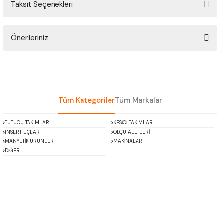
Taksit Seçenekleri
ÇOK AMAÇLI ÖLÇÜ MASTARI
Bu ürüne ilk yorumu siz yapın!
PERGELLER
Önerileriniz
Yorum Yaz
PİM MASTAR SETİ
Bu ürünün fiyat bilgisi, resim, ürün açıklamalarında ve diğer konularda
yetersiz gördüğünüz noktaları öneri formunu kullanarak tarafımıza
iletebilirsiniz.
FİLLER ÇAKISI
Görüş ve önerileriniz için teşekkür ederiz.
Tüm Kategoriler
Tüm Markalar
TORNA KALEM MASTARI
Ürün resmi kalitesiz, bozuk veya görüntülenemiyor.
TUTUCU TAKIMLAR
KESİCİ TAKIMLAR
Ürün açıklamasında eksik bilgiler bulunuyor.
INSERT UÇLAR
ÖLÇÜ ALETLERİ
KALIP ALMA ŞABLONU
Ürün bilgilerinde hatalar bulunuyor.
MANYETİK ÜRÜNLER
MAKİNALAR
DİĞER
Ürün fiyatı diğer sitelerden daha pahalı.
GRANİT PLEYTLER
Bu ürüne benzer farklı alternatifler olmalı.
DÖKÜM PLEYTLER
AÇI MASTAR SETİ