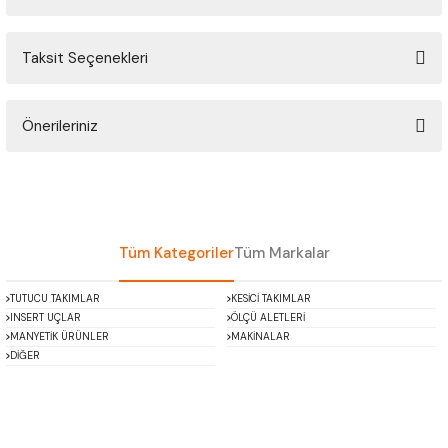
ÇOK AMAÇLI ÖLÇÜ MASTARI
Taksit Seçenekleri
Bu ürüne ilk yorumu siz yapın!
PERGELLER
PİM MASTAR SETİ
Önerileriniz
Yorum Yaz
Bu ürünün fiyat bilgisi, resim, ürün açıklamalarında ve diğer konularda
FİLLER ÇAKISI
yetersiz gördüğünüz noktaları öneri formunu kullanarak tarafımıza
iletebilirsiniz.
TORNA KALEM MASTARI
Görüş ve önerileriniz için teşekkür ederiz.
Tüm Kategoriler
Tüm Markalar
KALIP ALMA ŞABLONU
Ürün resmi kalitesiz, bozuk veya görüntülenemiyor.
TUTUCU TAKIMLAR
KESİCİ TAKIMLAR
Ürün açıklamasında eksik bilgiler bulunuyor.
INSERT UÇLAR
ÖLÇÜ ALETLERİ
GRANİT PLEYTLER
Ürün bilgilerinde hatalar bulunuyor.
MANYETİK ÜRÜNLER
MAKİNALAR
DİĞER
Ürün fiyatı diğer sitelerden daha pahalı.
DÖKÜM PLEYTLER
Bu ürüne benzer farklı alternatifler olmalı.
AÇI MASTAR SETİ