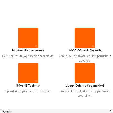
PROPLAR
MITUTOYO
Gönder
INSIZE
VİDA MASTARLARI
NAREX
ASIMETO
PLD
KRAFT
KRONE
IZAR
ŞERİT SENTİLLER
GERARDI
ZPS-FN
KRASNIC
HARLINGEN
FRAISA
HARVEST
TURMETRE
Müşteri Hizmetlerimiz
%100 Güvenli Alışveriş
AUTOGRIP
TOME
0262 999 28 41 Çağrı merkezimizi arayın.
256Bit SSL Sertifikası ile tüm siparişleriniz
MASTERCUT
CP GRAT-EX
güvende.
PİLLER
BISON
BUČOVICE TOOLS
GSP
VERTEX
GWG
HAKANSSON
DİĞER ÖLÇÜ ALETLERİ
HAIMER
CIN
CZTOOL
HUSCUT
Güvenli Teslimat
Uygun Ödeme Seçenekleri
IAT
ITHAL
KINEX
KORLOY
Siparişleriniz güvenle kapınıza teslim.
Anlaşmalı kredi kartlarına uygun taksit
MASUS
PILANA
seçenekleri.
POLDI
SKODA
STANNY
TEMAK
TOS
YERLI
İletişim