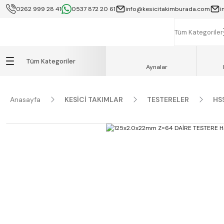
0262 999 28 41
0537 872 20 61
info@kesicitakimburada.com
i
KOCAELİ İÇİ SA
K
Tüm Kategoriler
Tüm Kategoriler
Aynalar
Anasayfa
KESİCİ TAKIMLAR
TESTERELER
HS