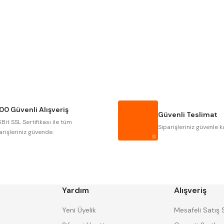
Gönder
NAREX
ASIMETO
GERARDI
ZPS-FN
AUTOGRIP
TOME
GSP
VERTEX
CZTOOL
HUSCUT
00 Güvenli Alışveriş
MASUS
PILANA
Güvenli Teslimat
Bit SSL Sertifikası ile tüm
TOS
YERLI
Siparişleriniz güvenle k
arişleriniz güvende.
Yardım
Alışveriş
Yeni Üyelik
Mesafeli Satış