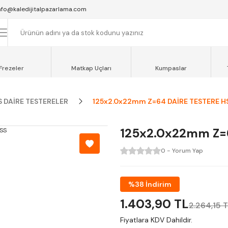
SAAT 16:00'YA KADAR VERİLEN SİPARİŞLER AYNI GÜN KARGOYA VERİLİR.
nfo@kaledijitalpazarlama.com
AT 12:00'YE KADAR VERİLEN SİPARİŞLER SEVKİYAT ARACIMIZLA AYNI GÜN
OCAELİ ve SAKARYA BÖLGESİ İÇİN AYNI GÜN TESLİMAT ARACIMIZ VARDI
Frezeler
Matkap Uçları
Kumpaslar
S DAİRE TESTERELER
125x2.0x22mm Z=64 DAİRE TESTERE H
125x2.0x22mm Z=
0 - Yorum Yap
%38 İndirim
1.403,90 TL
2.264,15 
Fiyatlara KDV Dahildir.