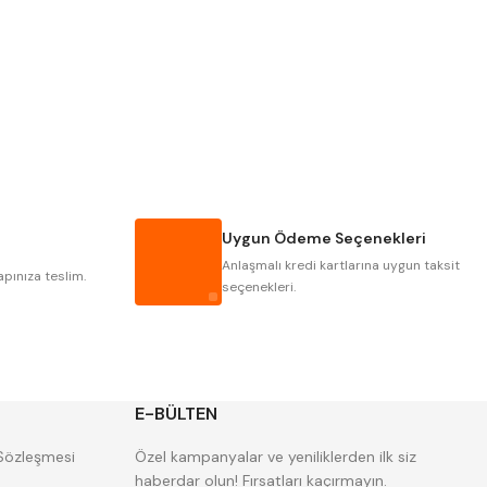
PLD
KRAFT
KRASNIC
HARLINGEN
MASTERCUT
CP GRAT-EX
GWG
HAKANSSON
IAT
ITHAL
Uygun Ödeme Seçenekleri
POLDI
SKODA
Anlaşmalı kredi kartlarına uygun taksit
ZPS
apınıza teslim.
seçenekleri.
E-BÜLTEN
 Sözleşmesi
Özel kampanyalar ve yeniliklerden ilk siz
haberdar olun! Fırsatları kaçırmayın.