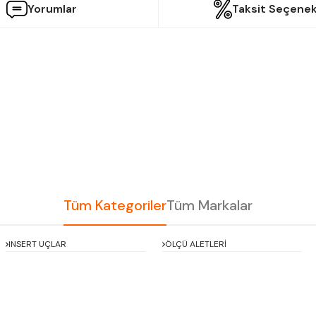
Yorumlar
Taksit Seçenek
etersiz gördüğünüz noktaları öneri formunu kullanarak tarafımıza iletebilir
Bu ürüne ilk yorumu siz yapın!
Yorum Yaz
Tüm Kategoriler
Tüm Markalar
INSERT UÇLAR
ÖLÇÜ ALETLERİ