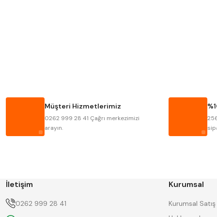
MITUTOYO
INSIZE
KRONE
IZAR
FRAISA
HARVEST
BISON
BUČOVICE TOOLS
HAIMER
CIN
Müşteri Hizmetlerimiz
%1
KINEX
KORLOY
0262 999 28 41 Çağrı merkezimizi
256
STANNY
TEMAK
arayın.
sip
İletişim
Kurumsal
0262 999 28 41
Kurumsal Satış