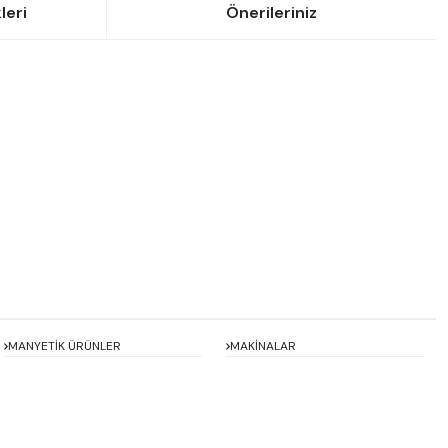
leri
Önerileriniz
siniz.
MANYETİK ÜRÜNLER
MAKİNALAR