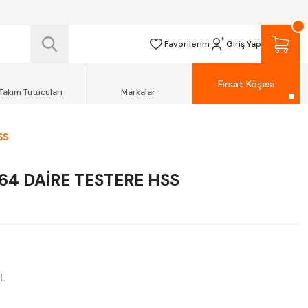
 TESLİM EDİLİR.
R.
Favorilerim
Giriş Yap
Fırsat Köşesi
Takım Tutucuları
Markalar
SS
64 DAİRE TESTERE HSS
TL