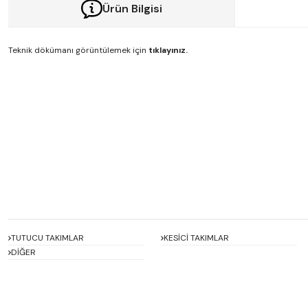
Ürün Bilgisi
Teknik dökümanı görüntülemek için
tıklayınız.
Bu ürünün fiyat bilgisi, resim, ürün açıklamalarında ve diğer konularda y
Görüş ve önerileriniz için teşekkür ederiz.
Ürün resmi kalitesiz, bozuk veya görüntülenemiyor.
Ürün açıklamasında eksik bilgiler bulunuyor.
Ürün bilgilerinde hatalar bulunuyor.
Ürün fiyatı diğer sitelerden daha pahalı.
Bu ürüne benzer farklı alternatifler olmalı.
TUTUCU TAKIMLAR
KESİCİ TAKIMLAR
DİĞER