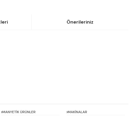
leri
Önerileriniz
siniz.
MANYETİK ÜRÜNLER
MAKİNALAR