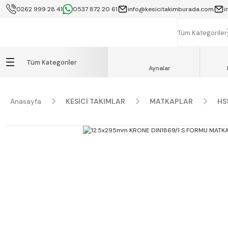
0262 999 28 41
0537 872 20 61
info@kesicitakimburada.com
i
KOCAELİ İÇİ SA
K
Tüm Kategoriler
Tüm Kategoriler
Aynalar
Anasayfa
KESİCİ TAKIMLAR
MATKAPLAR
HS