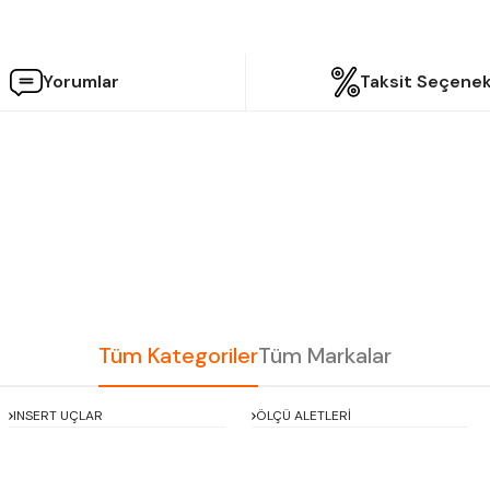
Yorumlar
Taksit Seçenek
etersiz gördüğünüz noktaları öneri formunu kullanarak tarafımıza iletebilir
Bu ürüne ilk yorumu siz yapın!
Yorum Yaz
Tüm Kategoriler
Tüm Markalar
INSERT UÇLAR
ÖLÇÜ ALETLERİ