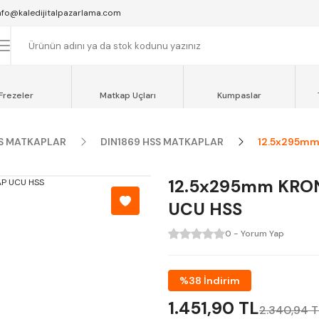
SAAT 16:00'YA KADAR VERİLEN SİPARİŞLER AYNI GÜN KARGOYA VERİLİR.
nfo@kaledijitalpazarlama.com
AT 12:00'YE KADAR VERİLEN SİPARİŞLER SEVKİYAT ARACIMIZLA AYNI GÜN
OCAELİ ve SAKARYA BÖLGESİ İÇİN AYNI GÜN TESLİMAT ARACIMIZ VARDI
Frezeler
Matkap Uçları
Kumpaslar
S MATKAPLAR
DIN1869 HSS MATKAPLAR
12.5x295mm
12.5x295mm KRON
UCU HSS
0 - Yorum Yap
%38 İndirim
1.451,90 TL
2.340,94 T