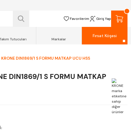
 TESLİM EDİLİR.
R.
Favorilerim
Giriş Yap
Fırsat Köşesi
Takım Tutucuları
Markalar
 KRONE DIN1869/1 S FORMU MATKAP UCU HSS
E DIN1869/1 S FORMU MATKAP
L