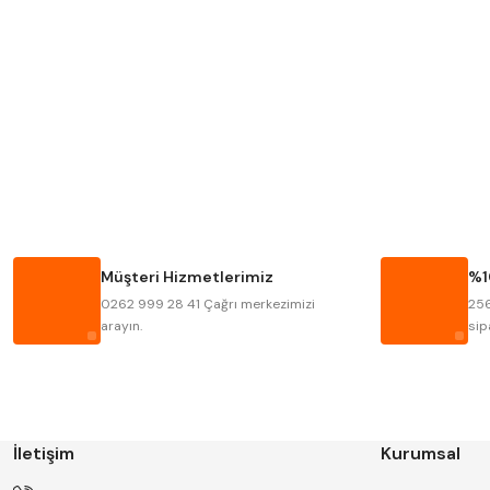
MITUTOYO
INSIZE
KRONE
IZAR
FRAISA
HARVEST
BISON
BUČOVICE TOOLS
HAIMER
CIN
Müşteri Hizmetlerimiz
%1
KINEX
KORLOY
0262 999 28 41 Çağrı merkezimizi
256
STANNY
TEMAK
arayın.
sip
İletişim
Kurumsal