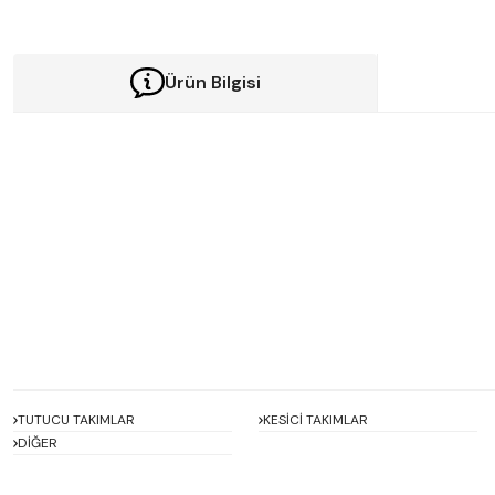
Ürün Bilgisi
Bu ürünün fiyat bilgisi, resim, ürün açıklamalarında ve diğer konularda y
Görüş ve önerileriniz için teşekkür ederiz.
Ürün resmi kalitesiz, bozuk veya görüntülenemiyor.
Ürün açıklamasında eksik bilgiler bulunuyor.
Ürün bilgilerinde hatalar bulunuyor.
Ürün fiyatı diğer sitelerden daha pahalı.
Bu ürüne benzer farklı alternatifler olmalı.
TUTUCU TAKIMLAR
KESİCİ TAKIMLAR
DİĞER