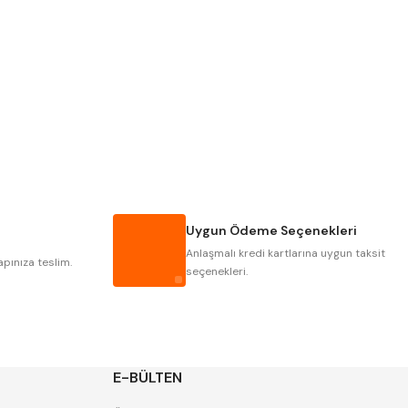
PLD
KRAFT
KRASNIC
HARLINGEN
MASTERCUT
CP GRAT-EX
GWG
HAKANSSON
IAT
ITHAL
Uygun Ödeme Seçenekleri
POLDI
SKODA
Anlaşmalı kredi kartlarına uygun taksit
ZPS
apınıza teslim.
seçenekleri.
E-BÜLTEN