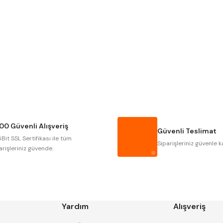
Gönder
NAREX
ASIMETO
GERARDI
ZPS-FN
AUTOGRIP
TOME
GSP
VERTEX
CZTOOL
HUSCUT
00 Güvenli Alışveriş
MASUS
PILANA
Güvenli Teslimat
Bit SSL Sertifikası ile tüm
TOS
YERLI
Siparişleriniz güvenle k
arişleriniz güvende.
Yardım
Alışveriş