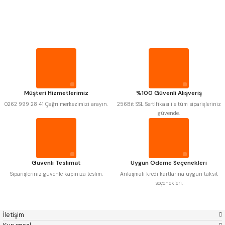
PROPLAR
MITUTOYO
Gönder
INSIZE
NAREX
ASIMETO
VİDA MASTARLARI
PLD
KRAFT
KRONE
IZAR
GERARDI
ZPS-FN
ŞERİT SENTİLLER
KRASNIC
HARLINGEN
FRAISA
HARVEST
Müşteri Hizmetlerimiz
%100 Güvenli Alışveriş
TURMETRE
AUTOGRIP
TOME
0262 999 28 41 Çağrı merkezimizi arayın.
256Bit SSL Sertifikası ile tüm siparişleriniz
MASTERCUT
CP GRAT-EX
güvende.
BISON
BUČOVICE TOOLS
PİLLER
GSP
VERTEX
GWG
HAKANSSON
HAIMER
CIN
DİĞER ÖLÇÜ ALETLERİ
CZTOOL
HUSCUT
Güvenli Teslimat
Uygun Ödeme Seçenekleri
IAT
ITHAL
KINEX
KORLOY
Siparişleriniz güvenle kapınıza teslim.
Anlaşmalı kredi kartlarına uygun taksit
MASUS
PILANA
seçenekleri.
POLDI
SKODA
STANNY
TEMAK
TOS
YERLI
İletişim
ZPS