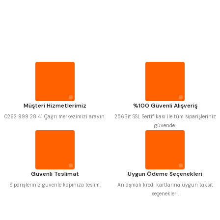
PROPLAR
VİDA MASTARLARI
Mitutoyo
Gönder
Insize
Narex
Asimeto
Pld
Kraft
ŞERİT SENTİLLER
Krone
Izar
Gerardi
Zps-Fn
Krasnic
Harlingen
TURMETRE
Fraisa
Harvest
Müşteri Hizmetlerimiz
%100 Güvenli Alışveriş
Autogrip
Tome
0262 999 28 41 Çağrı merkezimizi arayın.
256Bit SSL Sertifikası ile tüm siparişleriniz
Mastercut
Cp Grat-Ex
PİLLER
güvende.
Bison
Bučovice Tools
Gsp
Vertex
DİĞER ÖLÇÜ ALETLERİ
Gwg
Hakansson
Haimer
Çin
Cztool
Huscut
Güvenli Teslimat
Uygun Ödeme Seçenekleri
Iat
Ithal
Kinex
Korloy
Siparişleriniz güvenle kapınıza teslim.
Anlaşmalı kredi kartlarına uygun taksit
Masus
Pilana
seçenekleri.
Poldi
Skoda
Stanny
Temak