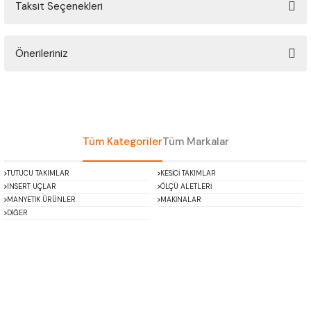
Taksit Seçenekleri
ÇOK AMAÇLI ÖLÇÜ MASTARI
Bu ürüne ilk yorumu siz yapın!
PERGELLER
Önerileriniz
Yorum Yaz
PİM MASTAR SETİ
Bu ürünün fiyat bilgisi, resim, ürün açıklamalarında ve diğer konularda
yetersiz gördüğünüz noktaları öneri formunu kullanarak tarafımıza
iletebilirsiniz.
FİLLER ÇAKISI
Görüş ve önerileriniz için teşekkür ederiz.
Tüm Kategoriler
Tüm Markalar
TORNA KALEM MASTARI
Ürün resmi kalitesiz, bozuk veya görüntülenemiyor.
TUTUCU TAKIMLAR
KESİCİ TAKIMLAR
Ürün açıklamasında eksik bilgiler bulunuyor.
INSERT UÇLAR
ÖLÇÜ ALETLERİ
KALIP ALMA ŞABLONU
Ürün bilgilerinde hatalar bulunuyor.
MANYETİK ÜRÜNLER
MAKİNALAR
DİĞER
Ürün fiyatı diğer sitelerden daha pahalı.
GRANİT PLEYTLER
Bu ürüne benzer farklı alternatifler olmalı.
DÖKÜM PLEYTLER
AÇI MASTAR SETİ