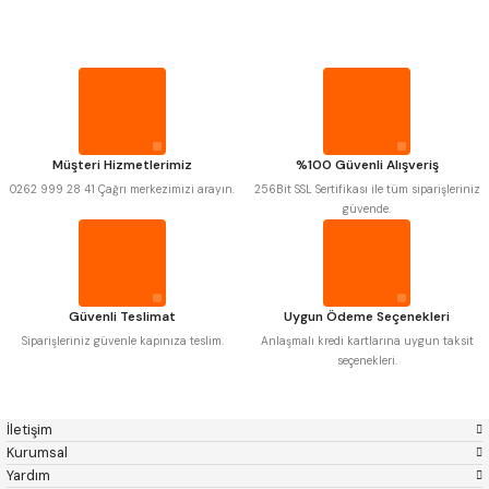
Mitutoyo
Gönder
Insize
PROPLAR
Narex
Asimeto
Pld
Kraft
Krone
Izar
VİDA MASTARLARI
Gerardi
Zps-Fn
Krasnic
Harlingen
ŞERİT SENTİLLER
Fraisa
Harvest
Müşteri Hizmetlerimiz
%100 Güvenli Alışveriş
Autogrip
Tome
0262 999 28 41 Çağrı merkezimizi arayın.
256Bit SSL Sertifikası ile tüm siparişleriniz
Mastercut
Cp Grat-Ex
TURMETRE
güvende.
Bison
Bučovice Tools
Gsp
Vertex
Gwg
Hakansson
PİLLER
Haimer
Çin
Cztool
Huscut
Güvenli Teslimat
Uygun Ödeme Seçenekleri
Iat
Ithal
DİĞER ÖLÇÜ ALETLERİ
Kinex
Korloy
Siparişleriniz güvenle kapınıza teslim.
Anlaşmalı kredi kartlarına uygun taksit
Masus
Pilana
seçenekleri.
Poldi
Skoda
Stanny
Temak
Tos
Wia
İletişim
Yerli
Zps
Kurumsal
Yardım