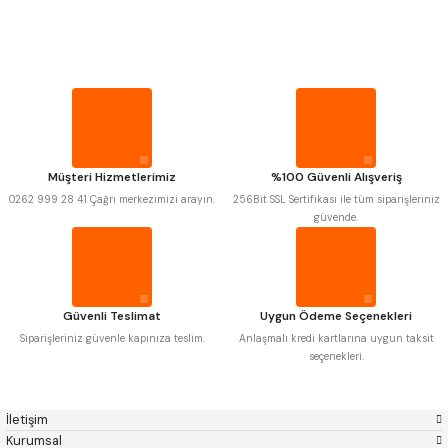
PROPLAR
Mitutoyo
Gönder
Insize
Narex
Asimeto
VİDA MASTARLARI
Pld
Kraft
Krone
Izar
Gerardi
Zps-Fn
ŞERİT SENTİLLER
Krasnic
Harlingen
Fraisa
Harvest
Müşteri Hizmetlerimiz
%100 Güvenli Alışveriş
Autogrip
Tome
TURMETRE
0262 999 28 41 Çağrı merkezimizi arayın.
256Bit SSL Sertifikası ile tüm siparişleriniz
Mastercut
Cp Grat-Ex
güvende.
Bison
Bučovice Tools
Gsp
Vertex
PİLLER
Gwg
Hakansson
Haimer
Çin
DİĞER ÖLÇÜ ALETLERİ
Cztool
Huscut
Güvenli Teslimat
Uygun Ödeme Seçenekleri
Iat
Ithal
Kinex
Korloy
Siparişleriniz güvenle kapınıza teslim.
Anlaşmalı kredi kartlarına uygun taksit
Masus
Pilana
seçenekleri.
Poldi
Skoda
Stanny
Temak
Tos
Wia
İletişim
Yerli
Zps
Kurumsal