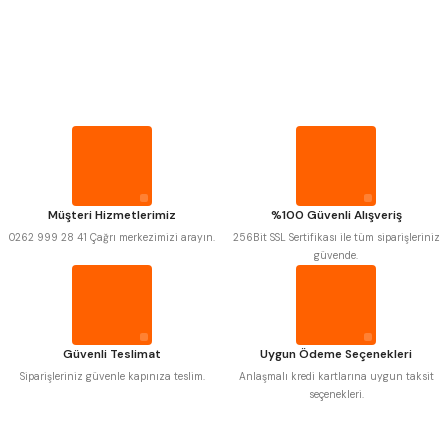
PROPLAR
VİDA MASTARLARI
Mitutoyo
Gönder
Insize
Narex
Asimeto
Pld
Kraft
ŞERİT SENTİLLER
Krone
Izar
Gerardi
Zps-Fn
Krasnic
Harlingen
TURMETRE
Fraisa
Harvest
Müşteri Hizmetlerimiz
%100 Güvenli Alışveriş
Autogrip
Tome
0262 999 28 41 Çağrı merkezimizi arayın.
256Bit SSL Sertifikası ile tüm siparişleriniz
Mastercut
Cp Grat-Ex
PİLLER
güvende.
Bison
Bučovice Tools
Gsp
Vertex
DİĞER ÖLÇÜ ALETLERİ
Gwg
Hakansson
Haimer
Çin
Cztool
Huscut
Güvenli Teslimat
Uygun Ödeme Seçenekleri
Iat
Ithal
Kinex
Korloy
Siparişleriniz güvenle kapınıza teslim.
Anlaşmalı kredi kartlarına uygun taksit
Masus
Pilana
seçenekleri.
Poldi
Skoda
Stanny
Temak