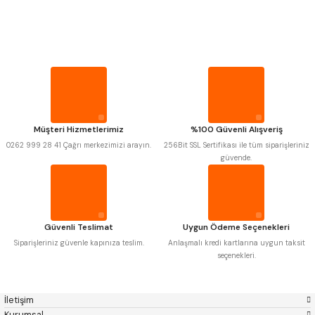
PROPLAR
MITUTOYO
Gönder
INSIZE
NAREX
ASIMETO
VİDA MASTARLARI
PLD
KRAFT
KRONE
IZAR
GERARDI
ZPS-FN
ŞERİT SENTİLLER
KRASNIC
HARLINGEN
FRAISA
HARVEST
Müşteri Hizmetlerimiz
%100 Güvenli Alışveriş
TURMETRE
AUTOGRIP
TOME
0262 999 28 41 Çağrı merkezimizi arayın.
256Bit SSL Sertifikası ile tüm siparişleriniz
MASTERCUT
CP GRAT-EX
güvende.
BISON
BUČOVICE TOOLS
PİLLER
GSP
VERTEX
GWG
HAKANSSON
HAIMER
CIN
DİĞER ÖLÇÜ ALETLERİ
CZTOOL
HUSCUT
Güvenli Teslimat
Uygun Ödeme Seçenekleri
IAT
ITHAL
KINEX
KORLOY
Siparişleriniz güvenle kapınıza teslim.
Anlaşmalı kredi kartlarına uygun taksit
MASUS
PILANA
seçenekleri.
POLDI
SKODA
STANNY
TEMAK
TOS
YERLI
İletişim
ZPS
Kurumsal