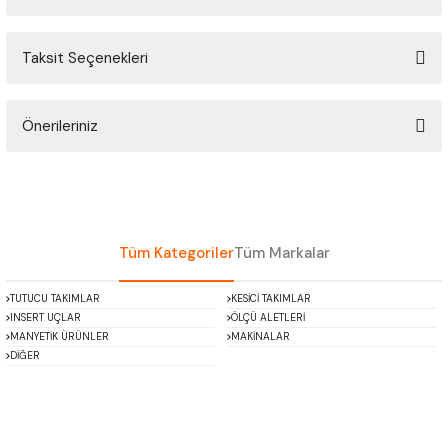
ÇOK AMAÇLI ÖLÇÜ MASTARI
Taksit Seçenekleri
Bu ürüne ilk yorumu siz yapın!
PERGELLER
PİM MASTAR SETİ
Önerileriniz
Yorum Yaz
Bu ürünün fiyat bilgisi, resim, ürün açıklamalarında ve diğer konularda
FİLLER ÇAKISI
yetersiz gördüğünüz noktaları öneri formunu kullanarak tarafımıza
iletebilirsiniz.
TORNA KALEM MASTARI
Görüş ve önerileriniz için teşekkür ederiz.
Tüm Kategoriler
Tüm Markalar
KALIP ALMA ŞABLONU
Ürün resmi kalitesiz, bozuk veya görüntülenemiyor.
TUTUCU TAKIMLAR
KESİCİ TAKIMLAR
Ürün açıklamasında eksik bilgiler bulunuyor.
INSERT UÇLAR
ÖLÇÜ ALETLERİ
GRANİT PLEYTLER
Ürün bilgilerinde hatalar bulunuyor.
MANYETİK ÜRÜNLER
MAKİNALAR
DİĞER
Ürün fiyatı diğer sitelerden daha pahalı.
DÖKÜM PLEYTLER
Bu ürüne benzer farklı alternatifler olmalı.
AÇI MASTAR SETİ