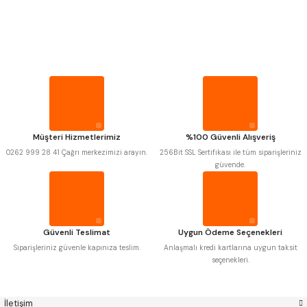
PROPLAR
Mitutoyo
Gönder
Insize
VİDA MASTARLARI
Narex
Asimeto
Pld
Kraft
Krone
Izar
ŞERİT SENTİLLER
Gerardi
Zps-Fn
Krasnic
Harlingen
Fraisa
Harvest
TURMETRE
Müşteri Hizmetlerimiz
%100 Güvenli Alışveriş
Autogrip
Tome
0262 999 28 41 Çağrı merkezimizi arayın.
256Bit SSL Sertifikası ile tüm siparişleriniz
Mastercut
Cp Grat-Ex
güvende.
PİLLER
Bison
Bučovice Tools
Gsp
Vertex
Gwg
Hakansson
DİĞER ÖLÇÜ ALETLERİ
Haimer
Çin
Cztool
Huscut
Güvenli Teslimat
Uygun Ödeme Seçenekleri
Iat
Ithal
Kinex
Korloy
Siparişleriniz güvenle kapınıza teslim.
Anlaşmalı kredi kartlarına uygun taksit
Masus
Pilana
seçenekleri.
Poldi
Skoda
Stanny
Temak
Tos
Wia
İletişim