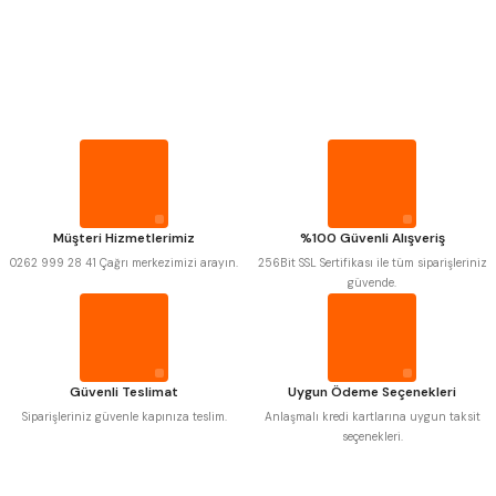
PROPLAR
VİDA MASTARLARI
Mitutoyo
Gönder
Insize
Narex
Asimeto
Pld
Kraft
ŞERİT SENTİLLER
Krone
Izar
Gerardi
Zps-Fn
Krasnic
Harlingen
TURMETRE
Fraisa
Harvest
Müşteri Hizmetlerimiz
%100 Güvenli Alışveriş
Autogrip
Tome
0262 999 28 41 Çağrı merkezimizi arayın.
256Bit SSL Sertifikası ile tüm siparişleriniz
Mastercut
Cp Grat-Ex
PİLLER
güvende.
Bison
Bučovice Tools
Gsp
Vertex
DİĞER ÖLÇÜ ALETLERİ
Gwg
Hakansson
Haimer
Çin
Cztool
Huscut
Güvenli Teslimat
Uygun Ödeme Seçenekleri
Iat
Ithal
Kinex
Korloy
Siparişleriniz güvenle kapınıza teslim.
Anlaşmalı kredi kartlarına uygun taksit
Masus
Pilana
seçenekleri.
Poldi
Skoda
Stanny
Temak