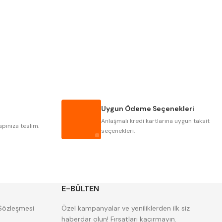
PLD
KRAFT
KRASNIC
HARLINGEN
MASTERCUT
CP GRAT-EX
GWG
HAKANSSON
IAT
ITHAL
Uygun Ödeme Seçenekleri
POLDI
SKODA
Anlaşmalı kredi kartlarına uygun taksit
ZPS
apınıza teslim.
seçenekleri.
E-BÜLTEN
 Sözleşmesi
Özel kampanyalar ve yeniliklerden ilk siz
haberdar olun! Fırsatları kaçırmayın.