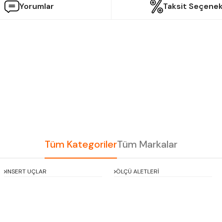
Yorumlar
Taksit Seçenek
etersiz gördüğünüz noktaları öneri formunu kullanarak tarafımıza iletebilir
Bu ürüne ilk yorumu siz yapın!
Yorum Yaz
Tüm Kategoriler
Tüm Markalar
INSERT UÇLAR
ÖLÇÜ ALETLERİ