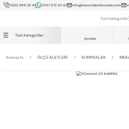
0262 999 28 41
0537 872 20 61
info@kesicitakimburada.com
i
KOCAELİ İÇİ SA
K
Tüm Kategoriler
Tüm Kategoriler
Aynalar
Anasayfa
ÖLÇÜ ALETLERİ
KUMPASLAR
MEK