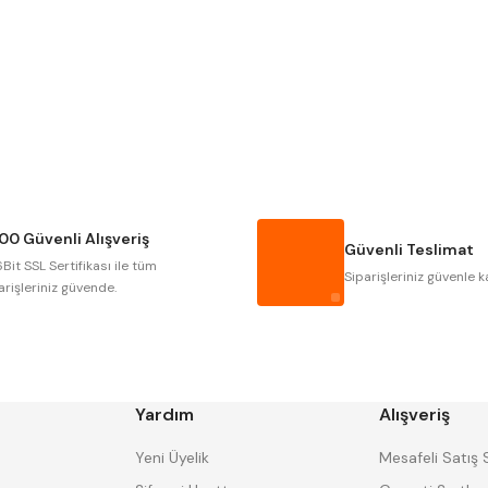
Gönder
NAREX
ASIMETO
GERARDI
ZPS-FN
AUTOGRIP
TOME
GSP
VERTEX
CZTOOL
HUSCUT
00 Güvenli Alışveriş
MASUS
PILANA
Güvenli Teslimat
Bit SSL Sertifikası ile tüm
TOS
YERLI
Siparişleriniz güvenle k
arişleriniz güvende.
Yardım
Alışveriş
Yeni Üyelik
Mesafeli Satış