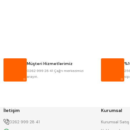
MITUTOYO
INSIZE
KRONE
IZAR
FRAISA
HARVEST
BISON
BUČOVICE TOOLS
HAIMER
CIN
Müşteri Hizmetlerimiz
%1
KINEX
KORLOY
0262 999 28 41 Çağrı merkezimizi
256
STANNY
TEMAK
arayın.
sip
İletişim
Kurumsal
0262 999 28 41
Kurumsal Satış