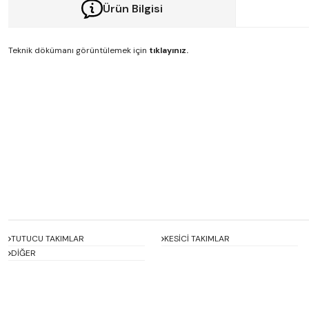
Ürün Bilgisi
Teknik dökümanı görüntülemek için
tıklayınız.
Bu ürünün fiyat bilgisi, resim, ürün açıklamalarında ve diğer konularda y
Görüş ve önerileriniz için teşekkür ederiz.
Ürün resmi kalitesiz, bozuk veya görüntülenemiyor.
Ürün açıklamasında eksik bilgiler bulunuyor.
Ürün bilgilerinde hatalar bulunuyor.
Ürün fiyatı diğer sitelerden daha pahalı.
Bu ürüne benzer farklı alternatifler olmalı.
TUTUCU TAKIMLAR
KESİCİ TAKIMLAR
DİĞER