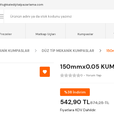
SAAT 16:00'YA KADAR VERİLEN SİPARİŞLER AYNI GÜN KARGOYA VERİLİR.
nfo@kaledijitalpazarlama.com
AT 12:00'YE KADAR VERİLEN SİPARİŞLER SEVKİYAT ARACIMIZLA AYNI GÜN
OCAELİ ve SAKARYA BÖLGESİ İÇİN AYNI GÜN TESLİMAT ARACIMIZ VARDI
Frezeler
Matkap Uçları
Kumpaslar
ANİK KUMPASLAR
DÜZ TİP MEKANİK KUMPASLAR
150
150mmx0.05 KU
0 - Yorum Yap
%38 İndirim
542,90 TL
874,25 TL
Fiyatlara KDV Dahildir.