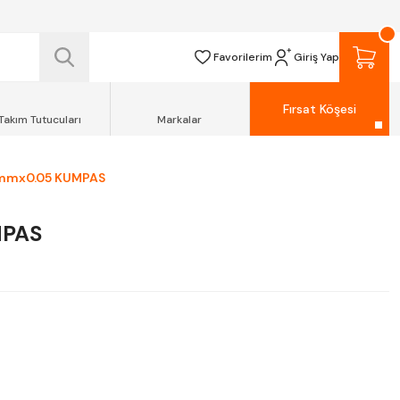
 TESLİM EDİLİR.
R.
Favorilerim
Giriş Yap
Fırsat Köşesi
Takım Tutucuları
Markalar
mmx0.05 KUMPAS
MPAS