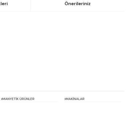
leri
Önerileriniz
siniz.
MANYETİK ÜRÜNLER
MAKİNALAR