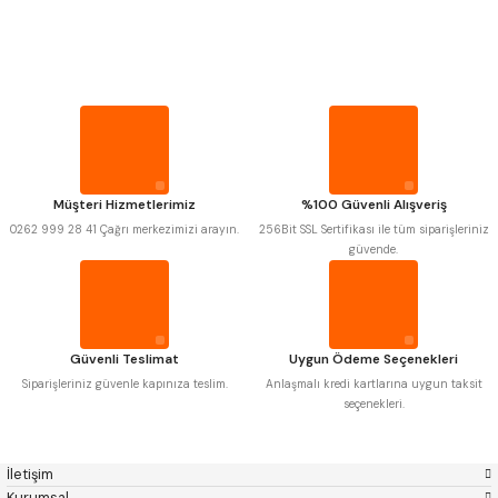
PROPLAR
MITUTOYO
Gönder
INSIZE
NAREX
ASIMETO
VİDA MASTARLARI
PLD
KRAFT
KRONE
IZAR
GERARDI
ZPS-FN
ŞERİT SENTİLLER
KRASNIC
HARLINGEN
FRAISA
HARVEST
Müşteri Hizmetlerimiz
%100 Güvenli Alışveriş
TURMETRE
AUTOGRIP
TOME
0262 999 28 41 Çağrı merkezimizi arayın.
256Bit SSL Sertifikası ile tüm siparişleriniz
MASTERCUT
CP GRAT-EX
güvende.
BISON
BUČOVICE TOOLS
PİLLER
GSP
VERTEX
GWG
HAKANSSON
HAIMER
CIN
DİĞER ÖLÇÜ ALETLERİ
CZTOOL
HUSCUT
Güvenli Teslimat
Uygun Ödeme Seçenekleri
IAT
ITHAL
KINEX
KORLOY
Siparişleriniz güvenle kapınıza teslim.
Anlaşmalı kredi kartlarına uygun taksit
MASUS
PILANA
seçenekleri.
POLDI
SKODA
STANNY
TEMAK
TOS
YERLI
İletişim
ZPS
Kurumsal