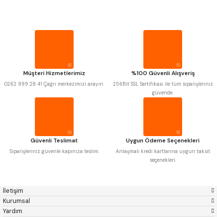
Mitutoyo
Gönder
Insize
PROPLAR
Narex
Asimeto
Pld
Kraft
Krone
Izar
VİDA MASTARLARI
Gerardi
Zps-Fn
Krasnic
Harlingen
ŞERİT SENTİLLER
Fraisa
Harvest
Müşteri Hizmetlerimiz
%100 Güvenli Alışveriş
Autogrip
Tome
0262 999 28 41 Çağrı merkezimizi arayın.
256Bit SSL Sertifikası ile tüm siparişleriniz
Mastercut
Cp Grat-Ex
TURMETRE
güvende.
Bison
Bučovice Tools
Gsp
Vertex
Gwg
Hakansson
PİLLER
Haimer
Çin
Cztool
Huscut
Güvenli Teslimat
Uygun Ödeme Seçenekleri
Iat
Ithal
DİĞER ÖLÇÜ ALETLERİ
Kinex
Korloy
Siparişleriniz güvenle kapınıza teslim.
Anlaşmalı kredi kartlarına uygun taksit
Masus
Pilana
seçenekleri.
Poldi
Skoda
Stanny
Temak
Tos
Wia
İletişim
Yerli
Zps
Kurumsal
Yardım