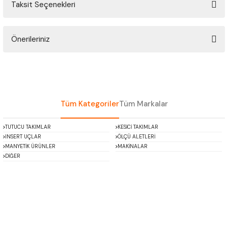
Taksit Seçenekleri
ÇOK AMAÇLI ÖLÇÜ MASTARI
Bu ürüne ilk yorumu siz yapın!
PERGELLER
Önerileriniz
Yorum Yaz
PİM MASTAR SETİ
Bu ürünün fiyat bilgisi, resim, ürün açıklamalarında ve diğer konularda
yetersiz gördüğünüz noktaları öneri formunu kullanarak tarafımıza
iletebilirsiniz.
FİLLER ÇAKISI
Görüş ve önerileriniz için teşekkür ederiz.
Tüm Kategoriler
Tüm Markalar
TORNA KALEM MASTARI
Ürün resmi kalitesiz, bozuk veya görüntülenemiyor.
TUTUCU TAKIMLAR
KESİCİ TAKIMLAR
Ürün açıklamasında eksik bilgiler bulunuyor.
INSERT UÇLAR
ÖLÇÜ ALETLERİ
KALIP ALMA ŞABLONU
Ürün bilgilerinde hatalar bulunuyor.
MANYETİK ÜRÜNLER
MAKİNALAR
DİĞER
Ürün fiyatı diğer sitelerden daha pahalı.
GRANİT PLEYTLER
Bu ürüne benzer farklı alternatifler olmalı.
DÖKÜM PLEYTLER
AÇI MASTAR SETİ