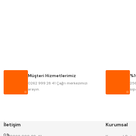
MITUTOYO
INSIZE
KRONE
IZAR
FRAISA
HARVEST
BISON
BUČOVICE TOOLS
HAIMER
CIN
Müşteri Hizmetlerimiz
%1
KINEX
KORLOY
0262 999 28 41 Çağrı merkezimizi
256
STANNY
TEMAK
arayın.
sip
İletişim
Kurumsal