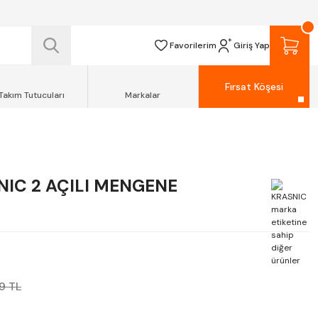
 TESLİM EDİLİR.
R.
Favorilerim
Giriş Yap
Fırsat Köşesi
Takım Tutucuları
Markalar
IC 2 AÇILI MENGENE
9 TL