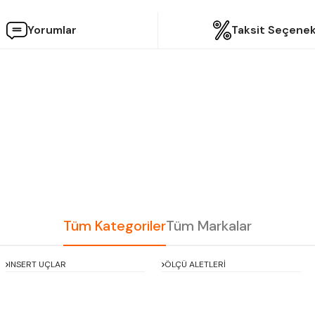
Yorumlar
Taksit Seçenek
etersiz gördüğünüz noktaları öneri formunu kullanarak tarafımıza iletebilir
Bu ürüne ilk yorumu siz yapın!
Yorum Yaz
Tüm Kategoriler
Tüm Markalar
INSERT UÇLAR
ÖLÇÜ ALETLERİ