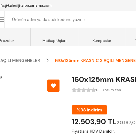
SAAT 16:00'YA KADAR VERİLEN SİPARİŞLER AYNI GÜN KARGOYA VERİLİR.
nfo@kaledijitalpazarlama.com
AT 12:00'YE KADAR VERİLEN SİPARİŞLER SEVKİYAT ARACIMIZLA AYNI GÜN
OCAELİ ve SAKARYA BÖLGESİ İÇİN AYNI GÜN TESLİMAT ARACIMIZ VARDI
Frezeler
Matkap Uçları
Kumpaslar
AÇILI MENGENELER
160x125mm KRASNIC 2 AÇILI MENGENE
160x125mm KRASN
0 - Yorum Yap
%38 İndirim
12.503,90 TL
20.167,0
Fiyatlara KDV Dahildir.