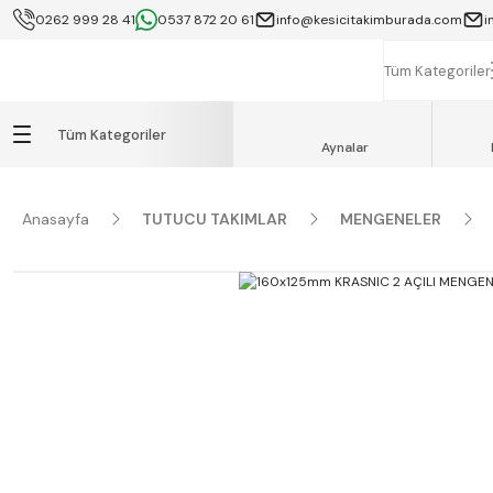
0262 999 28 41
0537 872 20 61
info@kesicitakimburada.com
i
KOCAELİ İÇİ SA
K
Tüm Kategoriler
Tüm Kategoriler
Aynalar
Anasayfa
TUTUCU TAKIMLAR
MENGENELER