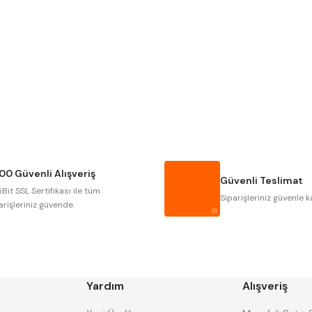
Gönder
NAREX
ASIMETO
GERARDI
ZPS-FN
AUTOGRIP
TOME
GSP
VERTEX
CZTOOL
HUSCUT
00 Güvenli Alışveriş
MASUS
PILANA
Güvenli Teslimat
Bit SSL Sertifikası ile tüm
TOS
YERLI
Siparişleriniz güvenle k
arişleriniz güvende.
Yardım
Alışveriş