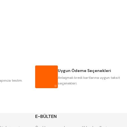
PLD
KRAFT
KRASNIC
HARLINGEN
MASTERCUT
CP GRAT-EX
GWG
HAKANSSON
IAT
ITHAL
Uygun Ödeme Seçenekleri
POLDI
SKODA
Anlaşmalı kredi kartlarına uygun taksit
ZPS
apınıza teslim.
seçenekleri.
E-BÜLTEN