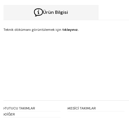
Ürün Bilgisi
Teknik dökümanı görüntülemek için
tıklayınız.
Bu ürünün fiyat bilgisi, resim, ürün açıklamalarında ve diğer konularda y
Görüş ve önerileriniz için teşekkür ederiz.
Ürün resmi kalitesiz, bozuk veya görüntülenemiyor.
Ürün açıklamasında eksik bilgiler bulunuyor.
Ürün bilgilerinde hatalar bulunuyor.
Ürün fiyatı diğer sitelerden daha pahalı.
Bu ürüne benzer farklı alternatifler olmalı.
TUTUCU TAKIMLAR
KESİCİ TAKIMLAR
DİĞER