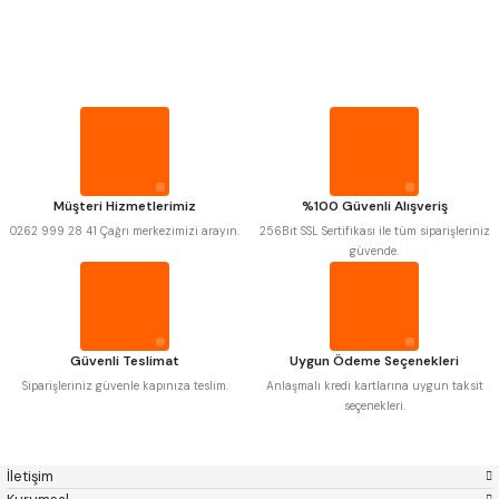
PROPLAR
Mitutoyo
Gönder
Insize
Narex
Asimeto
VİDA MASTARLARI
Pld
Kraft
Krone
Izar
Gerardi
Zps-Fn
ŞERİT SENTİLLER
Krasnic
Harlingen
Fraisa
Harvest
Müşteri Hizmetlerimiz
%100 Güvenli Alışveriş
TURMETRE
Autogrip
Tome
0262 999 28 41 Çağrı merkezimizi arayın.
256Bit SSL Sertifikası ile tüm siparişleriniz
Mastercut
Cp Grat-Ex
güvende.
Bison
Bučovice Tools
PİLLER
Gsp
Vertex
Gwg
Hakansson
Haimer
Çin
DİĞER ÖLÇÜ ALETLERİ
Cztool
Huscut
Güvenli Teslimat
Uygun Ödeme Seçenekleri
Iat
Ithal
Kinex
Korloy
Siparişleriniz güvenle kapınıza teslim.
Anlaşmalı kredi kartlarına uygun taksit
Masus
Pilana
seçenekleri.
Poldi
Skoda
Stanny
Temak
Tos
Wia
İletişim
Yerli
Zps