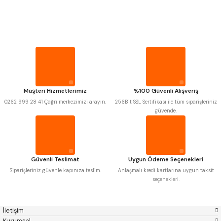
PROPLAR
MITUTOYO
Gönder
INSIZE
NAREX
ASIMETO
VİDA MASTARLARI
PLD
KRAFT
KRONE
IZAR
GERARDI
ZPS-FN
ŞERİT SENTİLLER
KRASNIC
HARLINGEN
FRAISA
HARVEST
Müşteri Hizmetlerimiz
%100 Güvenli Alışveriş
TURMETRE
AUTOGRIP
TOME
0262 999 28 41 Çağrı merkezimizi arayın.
256Bit SSL Sertifikası ile tüm siparişleriniz
MASTERCUT
CP GRAT-EX
güvende.
BISON
BUČOVICE TOOLS
PİLLER
GSP
VERTEX
GWG
HAKANSSON
HAIMER
CIN
DİĞER ÖLÇÜ ALETLERİ
CZTOOL
HUSCUT
Güvenli Teslimat
Uygun Ödeme Seçenekleri
IAT
ITHAL
KINEX
KORLOY
Siparişleriniz güvenle kapınıza teslim.
Anlaşmalı kredi kartlarına uygun taksit
MASUS
PILANA
seçenekleri.
POLDI
SKODA
STANNY
TEMAK
TOS
YERLI
İletişim
ZPS
Kurumsal