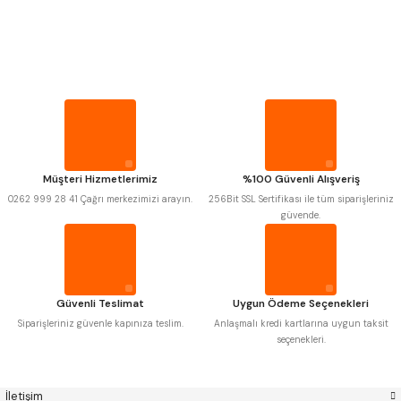
PROPLAR
Mitutoyo
Gönder
Insize
VİDA MASTARLARI
Narex
Asimeto
Pld
Kraft
Krone
Izar
ŞERİT SENTİLLER
Gerardi
Zps-Fn
Krasnic
Harlingen
Fraisa
Harvest
TURMETRE
Müşteri Hizmetlerimiz
%100 Güvenli Alışveriş
Autogrip
Tome
0262 999 28 41 Çağrı merkezimizi arayın.
256Bit SSL Sertifikası ile tüm siparişleriniz
Mastercut
Cp Grat-Ex
güvende.
PİLLER
Bison
Bučovice Tools
Gsp
Vertex
Gwg
Hakansson
DİĞER ÖLÇÜ ALETLERİ
Haimer
Çin
Cztool
Huscut
Güvenli Teslimat
Uygun Ödeme Seçenekleri
Iat
Ithal
Kinex
Korloy
Siparişleriniz güvenle kapınıza teslim.
Anlaşmalı kredi kartlarına uygun taksit
Masus
Pilana
seçenekleri.
Poldi
Skoda
Stanny
Temak
Tos
Wia
İletişim