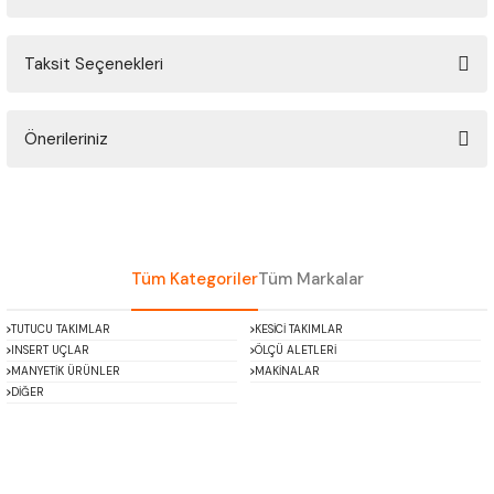
ÇOK AMAÇLI ÖLÇÜ MASTARI
Taksit Seçenekleri
Bu ürüne ilk yorumu siz yapın!
PERGELLER
PİM MASTAR SETİ
Önerileriniz
Yorum Yaz
Bu ürünün fiyat bilgisi, resim, ürün açıklamalarında ve diğer konularda
FİLLER ÇAKISI
yetersiz gördüğünüz noktaları öneri formunu kullanarak tarafımıza
iletebilirsiniz.
TORNA KALEM MASTARI
Görüş ve önerileriniz için teşekkür ederiz.
Tüm Kategoriler
Tüm Markalar
KALIP ALMA ŞABLONU
Ürün resmi kalitesiz, bozuk veya görüntülenemiyor.
TUTUCU TAKIMLAR
KESİCİ TAKIMLAR
Ürün açıklamasında eksik bilgiler bulunuyor.
INSERT UÇLAR
ÖLÇÜ ALETLERİ
GRANİT PLEYTLER
Ürün bilgilerinde hatalar bulunuyor.
MANYETİK ÜRÜNLER
MAKİNALAR
DİĞER
Ürün fiyatı diğer sitelerden daha pahalı.
DÖKÜM PLEYTLER
Bu ürüne benzer farklı alternatifler olmalı.
AÇI MASTAR SETİ