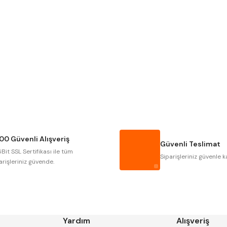
Gönder
Narex
Asimeto
Gerardi
Zps-Fn
Autogrip
Tome
Gsp
Vertex
Cztool
Huscut
00 Güvenli Alışveriş
Masus
Pilana
Güvenli Teslimat
Bit SSL Sertifikası ile tüm
Tos
Wia
Siparişleriniz güvenle k
arişleriniz güvende.
Yardım
Alışveriş