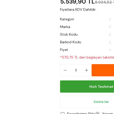
5.539,90 TL
8.934,52 
Fiyatlara KDV Dahildir.
Kategori
Marka
Stok Kodu
Barkod Kodu
Fiyat
*570,75 TL den başlayan taksitle
Hızlı Teslimat
Stokta Var
Yorum 