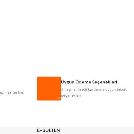
Pld
Kraft
Krasnic
Harlingen
Mastercut
Cp Grat-Ex
Gwg
Hakansson
Iat
Ithal
Uygun Ödeme Seçenekleri
Poldi
Skoda
Anlaşmalı kredi kartlarına uygun taksit
Yerli
Zps
apınıza teslim.
seçenekleri.
E-BÜLTEN