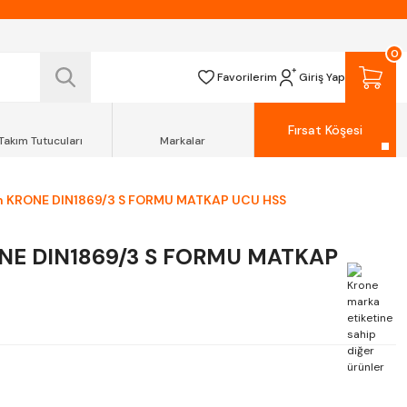
 TESLİM EDİLİR.
R.
0
Favorilerim
Giriş Yap
Fırsat Köşesi
Takım Tutucuları
Markalar
 KRONE DIN1869/3 S FORMU MATKAP UCU HSS
NE DIN1869/3 S FORMU MATKAP