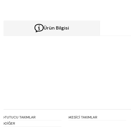
Ürün Bilgisi
Bu ürünün fiyat bilgisi, resim, ürün açıklamalarında ve diğer konularda y
Görüş ve önerileriniz için teşekkür ederiz.
Ürün resmi kalitesiz, bozuk veya görüntülenemiyor.
Ürün açıklamasında eksik bilgiler bulunuyor.
Ürün bilgilerinde hatalar bulunuyor.
Ürün fiyatı diğer sitelerden daha pahalı.
Bu ürüne benzer farklı alternatifler olmalı.
TUTUCU TAKIMLAR
KESİCİ TAKIMLAR
DİĞER