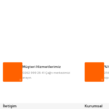
Mitutoyo
Insize
Krone
Izar
Fraisa
Harvest
Bison
Bučovice Tools
Haimer
Çin
Müşteri Hizmetlerimiz
%1
Kinex
Korloy
0262 999 28 41 Çağrı merkezimizi
256
Stanny
Temak
arayın.
sip
İletişim
Kurumsal