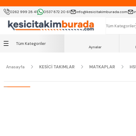
KOCAELİ İÇİ SA
0262 999 28 41
0537 872 20 61
info@kesicitakimburada.com
i
K
Tüm Kategoriler
Tüm Kategoriler
Aynalar
Anasayfa
KESİCİ TAKIMLAR
MATKAPLAR
HS