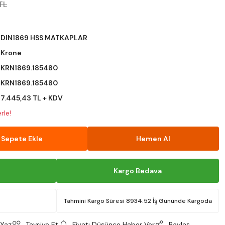
TL
DIN1869 HSS MATKAPLAR
Krone
KRN1869.185480
KRN1869.185480
7.445,43 TL + KDV
rle!
Sepete Ekle
Hemen Al
Kargo Bedava
Tahmini Kargo Süresi 8934.52 İş Gününde Kargoda
Yaz
Tavsiye Et
Fiyatı Düşünce Haber Ver
Paylaş