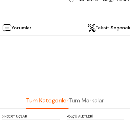
Yorumlar
Taksit Seçenek
etersiz gördüğünüz noktaları öneri formunu kullanarak tarafımıza iletebilir
Bu ürüne ilk yorumu siz yapın!
Yorum Yaz
Tüm Kategoriler
Tüm Markalar
INSERT UÇLAR
ÖLÇÜ ALETLERİ