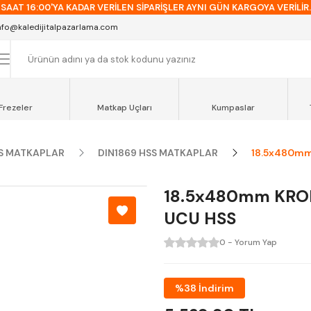
SAAT 16:00'YA KADAR VERİLEN SİPARİŞLER AYNI GÜN KARGOYA VERİLİR.
AT 12:00'YE KADAR VERİLEN SİPARİŞLER SEVKİYAT ARACIMIZLA AYNI GÜN
nfo@kaledijitalpazarlama.com
OCAELİ ve SAKARYA BÖLGESİ İÇİN AYNI GÜN TESLİMAT ARACIMIZ VARDI
Frezeler
Matkap Uçları
Kumpaslar
S MATKAPLAR
DIN1869 HSS MATKAPLAR
18.5x480mm
18.5x480mm KRO
UCU HSS
0 - Yorum Yap
%38 İndirim