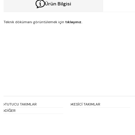
Ürün Bilgisi
Teknik dökümanı görüntülemek için
tıklayınız.
Bu ürünün fiyat bilgisi, resim, ürün açıklamalarında ve diğer konularda y
Görüş ve önerileriniz için teşekkür ederiz.
Ürün resmi kalitesiz, bozuk veya görüntülenemiyor.
Ürün açıklamasında eksik bilgiler bulunuyor.
Ürün bilgilerinde hatalar bulunuyor.
Ürün fiyatı diğer sitelerden daha pahalı.
Bu ürüne benzer farklı alternatifler olmalı.
TUTUCU TAKIMLAR
KESİCİ TAKIMLAR
DİĞER