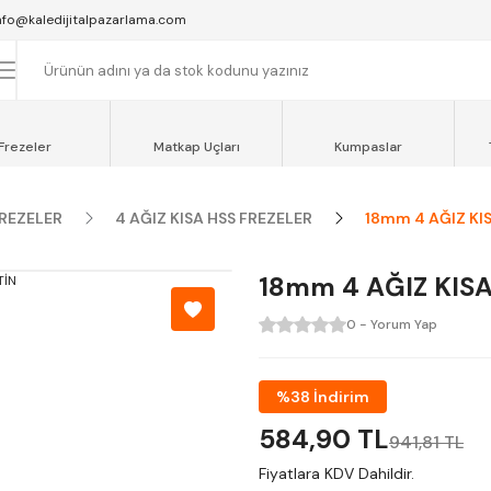
SAAT 16:00'YA KADAR VERİLEN SİPARİŞLER AYNI GÜN KARGOYA VERİLİR.
nfo@kaledijitalpazarlama.com
AT 12:00'YE KADAR VERİLEN SİPARİŞLER SEVKİYAT ARACIMIZLA AYNI GÜN
OCAELİ ve SAKARYA BÖLGESİ İÇİN AYNI GÜN TESLİMAT ARACIMIZ VARDI
Frezeler
Matkap Uçları
Kumpaslar
FREZELER
4 AĞIZ KISA HSS FREZELER
18mm 4 AĞIZ KI
18mm 4 AĞIZ KIS
0 - Yorum Yap
%38 İndirim
584,90 TL
941,81 TL
Fiyatlara KDV Dahildir.