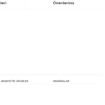
leri
Önerileriniz
siniz.
MANYETİK ÜRÜNLER
MAKİNALAR