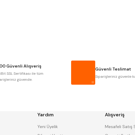
Gönder
Narex
Asimeto
Gerardi
Zps-Fn
Autogrip
Tome
Gsp
Vertex
Cztool
Huscut
00 Güvenli Alışveriş
Masus
Pilana
Güvenli Teslimat
Bit SSL Sertifikası ile tüm
Tos
Wia
Siparişleriniz güvenle k
arişleriniz güvende.
Yardım
Alışveriş
Yeni Üyelik
Mesafeli Satış