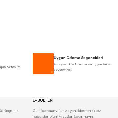
Pld
Kraft
Krasnic
Harlingen
Mastercut
Cp Grat-Ex
Gwg
Hakansson
Iat
Ithal
Uygun Ödeme Seçenekleri
Poldi
Skoda
Anlaşmalı kredi kartlarına uygun taksit
Yerli
Zps
apınıza teslim.
seçenekleri.
E-BÜLTEN
 Sözleşmesi
Özel kampanyalar ve yeniliklerden ilk siz
haberdar olun! Fırsatları kaçırmayın.