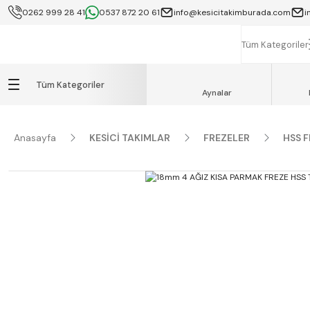
0262 999 28 41
0537 872 20 61
info@kesicitakimburada.com
i
KOCAELİ İÇİ SA
K
Tüm Kategoriler
Tüm Kategoriler
Aynalar
Anasayfa
KESİCİ TAKIMLAR
FREZELER
HSS 