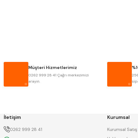
Mitutoyo
Insize
Krone
Izar
Fraisa
Harvest
Bison
Bučovice Tools
Haimer
Çin
Müşteri Hizmetlerimiz
%1
Kinex
Korloy
0262 999 28 41 Çağrı merkezimizi
256
Stanny
Temak
arayın.
sip
İletişim
Kurumsal
0262 999 28 41
Kurumsal Satış