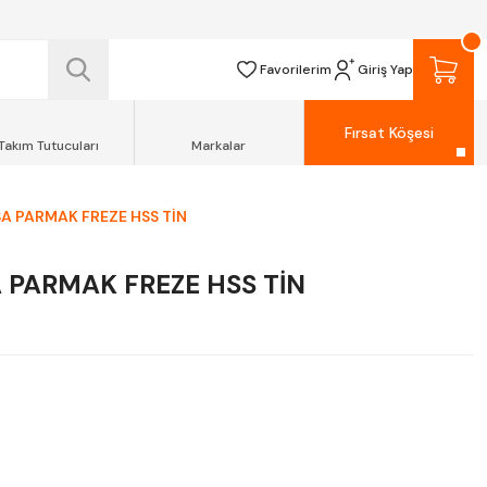
 TESLİM EDİLİR.
R.
Favorilerim
Giriş Yap
Fırsat Köşesi
Takım Tutucuları
Markalar
SA PARMAK FREZE HSS TİN
A PARMAK FREZE HSS TİN