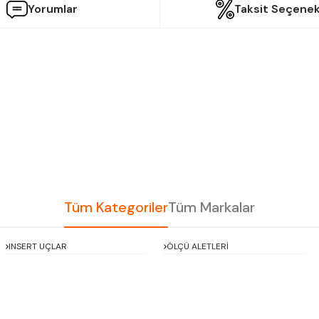
Yorumlar
Taksit Seçenek
etersiz gördüğünüz noktaları öneri formunu kullanarak tarafımıza iletebilir
Bu ürüne ilk yorumu siz yapın!
Yorum Yaz
Tüm Kategoriler
Tüm Markalar
INSERT UÇLAR
ÖLÇÜ ALETLERİ