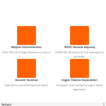
PROPLAR
MITUTOYO
Gönder
INSIZE
VİDA MASTARLARI
NAREX
ASIMETO
PLD
KRAFT
KRONE
IZAR
ŞERİT SENTİLLER
GERARDI
ZPS-FN
KRASNIC
HARLINGEN
FRAISA
HARVEST
TURMETRE
Müşteri Hizmetlerimiz
%100 Güvenli Alışveriş
AUTOGRIP
TOME
0262 999 28 41 Çağrı merkezimizi arayın.
256Bit SSL Sertifikası ile tüm siparişleriniz
MASTERCUT
CP GRAT-EX
güvende.
PİLLER
BISON
BUČOVICE TOOLS
GSP
VERTEX
GWG
HAKANSSON
DİĞER ÖLÇÜ ALETLERİ
HAIMER
CIN
CZTOOL
HUSCUT
Güvenli Teslimat
Uygun Ödeme Seçenekleri
IAT
ITHAL
KINEX
KORLOY
Siparişleriniz güvenle kapınıza teslim.
Anlaşmalı kredi kartlarına uygun taksit
MASUS
PILANA
seçenekleri.
POLDI
SKODA
STANNY
TEMAK
TOS
YERLI
İletişim