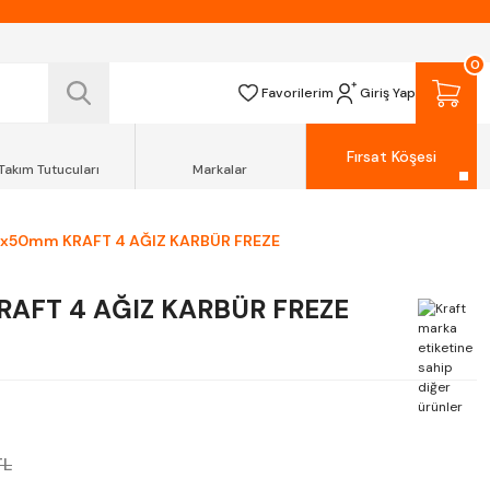
 TESLİM EDİLİR.
R.
0
Favorilerim
Giriş Yap
Fırsat Köşesi
Takım Tutucuları
Markalar
4x50mm KRAFT 4 AĞIZ KARBÜR FREZE
AFT 4 AĞIZ KARBÜR FREZE
TL