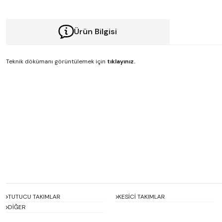
Ürün Bilgisi
Teknik dökümanı görüntülemek için
tıklayınız.
Bu ürünün fiyat bilgisi, resim, ürün açıklamalarında ve diğer konularda y
Görüş ve önerileriniz için teşekkür ederiz.
Ürün resmi kalitesiz, bozuk veya görüntülenemiyor.
Ürün açıklamasında eksik bilgiler bulunuyor.
Ürün bilgilerinde hatalar bulunuyor.
Ürün fiyatı diğer sitelerden daha pahalı.
Bu ürüne benzer farklı alternatifler olmalı.
TUTUCU TAKIMLAR
KESİCİ TAKIMLAR
DİĞER