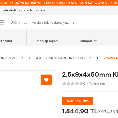
SAAT 16:00'YA KADAR VERİLEN SİPARİŞLER AYNI GÜN KARGOYA VERİLİR.
AT 12:00'YE KADAR VERİLEN SİPARİŞLER SEVKİYAT ARACIMIZLA AYNI GÜN
nfo@kaledijitalpazarlama.com
OCAELİ ve SAKARYA BÖLGESİ İÇİN AYNI GÜN TESLİMAT ARACIMIZ VARDI
Frezeler
Matkap Uçları
Kumpaslar
ÜR FREZELER
4 AĞIZ KISA KARBÜR FREZELER
2.5x9x
2.5x9x4x50mm KR
0 - Yorum Yap
%38 İndirim
1.844,90 TL
2.974,36 