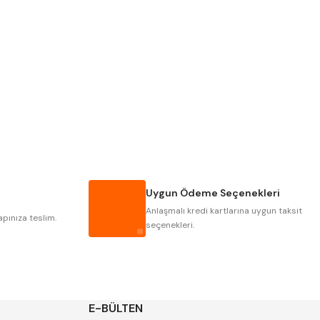
Pld
Kraft
Krasnic
Harlingen
Mastercut
Cp Grat-Ex
Gwg
Hakansson
Iat
Ithal
Uygun Ödeme Seçenekleri
Poldi
Skoda
Anlaşmalı kredi kartlarına uygun taksit
Yerli
Zps
apınıza teslim.
seçenekleri.
E-BÜLTEN