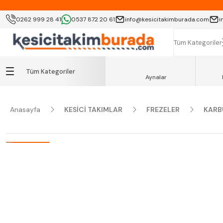
KOCAELİ İÇİ SA
0262 999 28 41
0537 872 20 61
info@kesicitakimburada.com
i
K
Tüm Kategoriler
Tüm Kategoriler
Aynalar
Anasayfa
KESİCİ TAKIMLAR
FREZELER
KARB