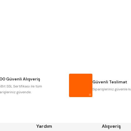
Gönder
Narex
Asimeto
Gerardi
Zps-Fn
Autogrip
Tome
Gsp
Vertex
Cztool
Huscut
00 Güvenli Alışveriş
Masus
Pilana
Güvenli Teslimat
Bit SSL Sertifikası ile tüm
Tos
Wia
Siparişleriniz güvenle k
arişleriniz güvende.
Yardım
Alışveriş