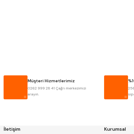
Mitutoyo
Insize
Krone
Izar
Fraisa
Harvest
Bison
Bučovice Tools
Haimer
Çin
Müşteri Hizmetlerimiz
%1
Kinex
Korloy
0262 999 28 41 Çağrı merkezimizi
256
Stanny
Temak
arayın.
sip
İletişim
Kurumsal