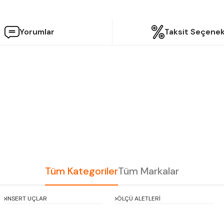
Yorumlar
Taksit Seçenek
etersiz gördüğünüz noktaları öneri formunu kullanarak tarafımıza iletebilir
Bu ürüne ilk yorumu siz yapın!
Yorum Yaz
Tüm Kategoriler
Tüm Markalar
INSERT UÇLAR
ÖLÇÜ ALETLERİ