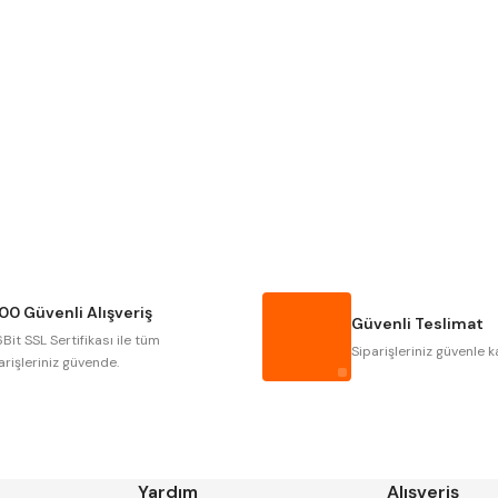
Gönder
NAREX
ASIMETO
GERARDI
ZPS-FN
AUTOGRIP
TOME
GSP
VERTEX
CZTOOL
HUSCUT
00 Güvenli Alışveriş
MASUS
PILANA
Güvenli Teslimat
Bit SSL Sertifikası ile tüm
TOS
YERLI
Siparişleriniz güvenle k
arişleriniz güvende.
Yardım
Alışveriş