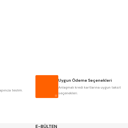
PLD
KRAFT
KRASNIC
HARLINGEN
MASTERCUT
CP GRAT-EX
GWG
HAKANSSON
IAT
ITHAL
Uygun Ödeme Seçenekleri
POLDI
SKODA
Anlaşmalı kredi kartlarına uygun taksit
ZPS
apınıza teslim.
seçenekleri.
E-BÜLTEN