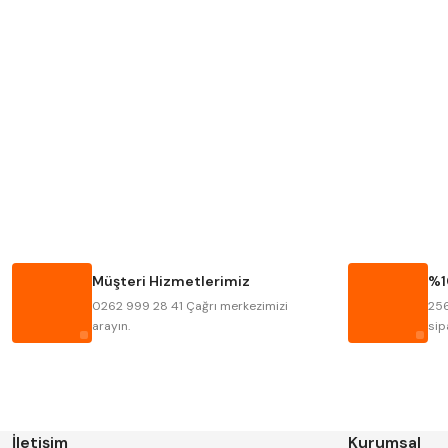
MITUTOYO
INSIZE
KRONE
IZAR
FRAISA
HARVEST
BISON
BUČOVICE TOOLS
HAIMER
CIN
Müşteri Hizmetlerimiz
%1
KINEX
KORLOY
0262 999 28 41 Çağrı merkezimizi
256
STANNY
TEMAK
arayın.
sip
İletişim
Kurumsal