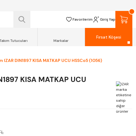
 TESLİM EDİLİR.
R.
Favorilerim
Giriş Yap
Fırsat Köşesi
Takım Tutucuları
Markalar
 IZAR DIN1897 KISA MATKAP UCU HSSCo5 (1056)
N1897 KISA MATKAP UCU
TL