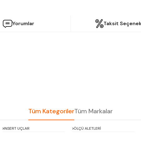
Yorumlar
Taksit Seçenek
etersiz gördüğünüz noktaları öneri formunu kullanarak tarafımıza iletebilir
Bu ürüne ilk yorumu siz yapın!
Yorum Yaz
Tüm Kategoriler
Tüm Markalar
INSERT UÇLAR
ÖLÇÜ ALETLERİ