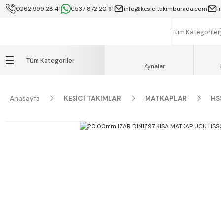
0262 999 28 41
0537 872 20 61
info@kesicitakimburada.com
i
KOCAELİ İÇİ SA
K
Tüm Kategoriler
Tüm Kategoriler
Aynalar
Anasayfa
KESİCİ TAKIMLAR
MATKAPLAR
HS