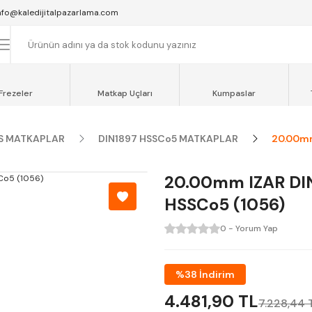
SAAT 16:00'YA KADAR VERİLEN SİPARİŞLER AYNI GÜN KARGOYA VERİLİR.
nfo@kaledijitalpazarlama.com
AT 12:00'YE KADAR VERİLEN SİPARİŞLER SEVKİYAT ARACIMIZLA AYNI GÜN
OCAELİ ve SAKARYA BÖLGESİ İÇİN AYNI GÜN TESLİMAT ARACIMIZ VARDI
Frezeler
Matkap Uçları
Kumpaslar
S MATKAPLAR
DIN1897 HSSCo5 MATKAPLAR
20.00mm
20.00mm IZAR DI
HSSCo5 (1056)
0 - Yorum Yap
%38 İndirim
4.481,90 TL
7.228,44 