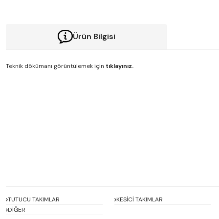
Ürün Bilgisi
Teknik dökümanı görüntülemek için
tıklayınız.
Bu ürünün fiyat bilgisi, resim, ürün açıklamalarında ve diğer konularda y
Görüş ve önerileriniz için teşekkür ederiz.
Ürün resmi kalitesiz, bozuk veya görüntülenemiyor.
Ürün açıklamasında eksik bilgiler bulunuyor.
Ürün bilgilerinde hatalar bulunuyor.
Ürün fiyatı diğer sitelerden daha pahalı.
Bu ürüne benzer farklı alternatifler olmalı.
TUTUCU TAKIMLAR
KESİCİ TAKIMLAR
DİĞER