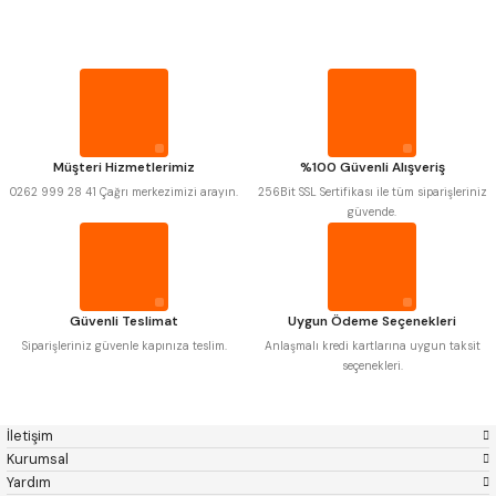
Mitutoyo
Gönder
Insize
PROPLAR
Narex
Asimeto
Pld
Kraft
Krone
Izar
VİDA MASTARLARI
Gerardi
Zps-Fn
Krasnic
Harlingen
ŞERİT SENTİLLER
Fraisa
Harvest
Müşteri Hizmetlerimiz
%100 Güvenli Alışveriş
Autogrip
Tome
0262 999 28 41 Çağrı merkezimizi arayın.
256Bit SSL Sertifikası ile tüm siparişleriniz
Mastercut
Cp Grat-Ex
TURMETRE
güvende.
Bison
Bučovice Tools
Gsp
Vertex
Gwg
Hakansson
PİLLER
Haimer
Çin
Cztool
Huscut
Güvenli Teslimat
Uygun Ödeme Seçenekleri
Iat
Ithal
DİĞER ÖLÇÜ ALETLERİ
Kinex
Korloy
Siparişleriniz güvenle kapınıza teslim.
Anlaşmalı kredi kartlarına uygun taksit
Masus
Pilana
seçenekleri.
Poldi
Skoda
Stanny
Temak
Tos
Wia
İletişim
Yerli
Zps
Kurumsal
Yardım