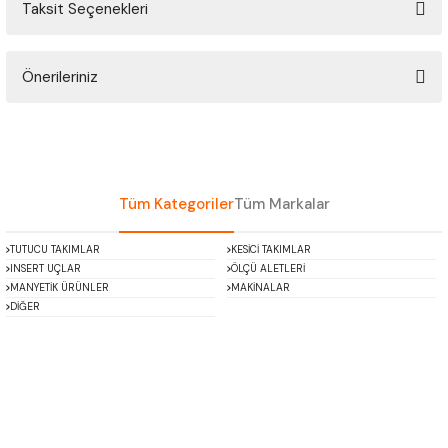
Taksit Seçenekleri
ÇOK AMAÇLI ÖLÇÜ MASTARI
Bu ürüne ilk yorumu siz yapın!
PERGELLER
Önerileriniz
Yorum Yaz
PİM MASTAR SETİ
Bu ürünün fiyat bilgisi, resim, ürün açıklamalarında ve diğer konularda
yetersiz gördüğünüz noktaları öneri formunu kullanarak tarafımıza
iletebilirsiniz.
FİLLER ÇAKISI
Görüş ve önerileriniz için teşekkür ederiz.
Tüm Kategoriler
Tüm Markalar
TORNA KALEM MASTARI
Ürün resmi kalitesiz, bozuk veya görüntülenemiyor.
TUTUCU TAKIMLAR
KESİCİ TAKIMLAR
Ürün açıklamasında eksik bilgiler bulunuyor.
INSERT UÇLAR
ÖLÇÜ ALETLERİ
KALIP ALMA ŞABLONU
Ürün bilgilerinde hatalar bulunuyor.
MANYETİK ÜRÜNLER
MAKİNALAR
DİĞER
Ürün fiyatı diğer sitelerden daha pahalı.
GRANİT PLEYTLER
Bu ürüne benzer farklı alternatifler olmalı.
DÖKÜM PLEYTLER
AÇI MASTAR SETİ