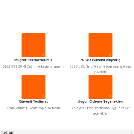
PROPLAR
Mitutoyo
Gönder
Insize
VİDA MASTARLARI
Narex
Asimeto
Pld
Kraft
Krone
Izar
ŞERİT SENTİLLER
Gerardi
Zps-Fn
Krasnic
Harlingen
Fraisa
Harvest
TURMETRE
Müşteri Hizmetlerimiz
%100 Güvenli Alışveriş
Autogrip
Tome
0262 999 28 41 Çağrı merkezimizi arayın.
256Bit SSL Sertifikası ile tüm siparişleriniz
Mastercut
Cp Grat-Ex
güvende.
PİLLER
Bison
Bučovice Tools
Gsp
Vertex
Gwg
Hakansson
DİĞER ÖLÇÜ ALETLERİ
Haimer
Çin
Cztool
Huscut
Güvenli Teslimat
Uygun Ödeme Seçenekleri
Iat
Ithal
Kinex
Korloy
Siparişleriniz güvenle kapınıza teslim.
Anlaşmalı kredi kartlarına uygun taksit
Masus
Pilana
seçenekleri.
Poldi
Skoda
Stanny
Temak
Tos
Wia
İletişim