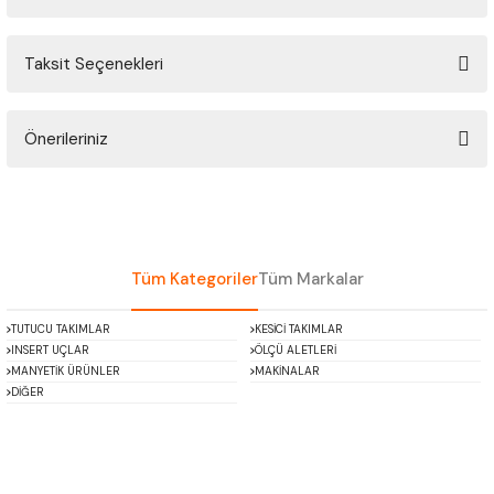
ÇOK AMAÇLI ÖLÇÜ MASTARI
Taksit Seçenekleri
Bu ürüne ilk yorumu siz yapın!
PERGELLER
PİM MASTAR SETİ
Önerileriniz
Yorum Yaz
Bu ürünün fiyat bilgisi, resim, ürün açıklamalarında ve diğer konularda
FİLLER ÇAKISI
yetersiz gördüğünüz noktaları öneri formunu kullanarak tarafımıza
iletebilirsiniz.
TORNA KALEM MASTARI
Görüş ve önerileriniz için teşekkür ederiz.
Tüm Kategoriler
Tüm Markalar
KALIP ALMA ŞABLONU
Ürün resmi kalitesiz, bozuk veya görüntülenemiyor.
TUTUCU TAKIMLAR
KESİCİ TAKIMLAR
Ürün açıklamasında eksik bilgiler bulunuyor.
INSERT UÇLAR
ÖLÇÜ ALETLERİ
GRANİT PLEYTLER
Ürün bilgilerinde hatalar bulunuyor.
MANYETİK ÜRÜNLER
MAKİNALAR
DİĞER
Ürün fiyatı diğer sitelerden daha pahalı.
DÖKÜM PLEYTLER
Bu ürüne benzer farklı alternatifler olmalı.
AÇI MASTAR SETİ