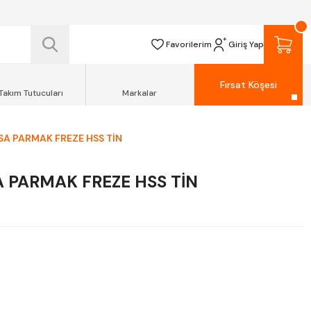
 TESLİM EDİLİR.
R.
Favorilerim
Giriş Yap
Fırsat Köşesi
Takım Tutucuları
Markalar
SA PARMAK FREZE HSS TİN
A PARMAK FREZE HSS TİN