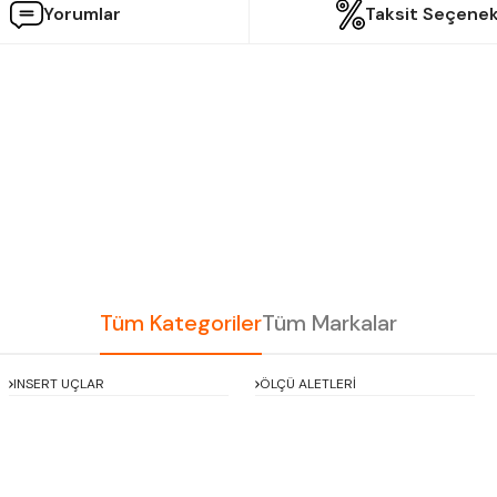
Yorumlar
Taksit Seçenek
etersiz gördüğünüz noktaları öneri formunu kullanarak tarafımıza iletebilir
Bu ürüne ilk yorumu siz yapın!
Yorum Yaz
Tüm Kategoriler
Tüm Markalar
INSERT UÇLAR
ÖLÇÜ ALETLERİ