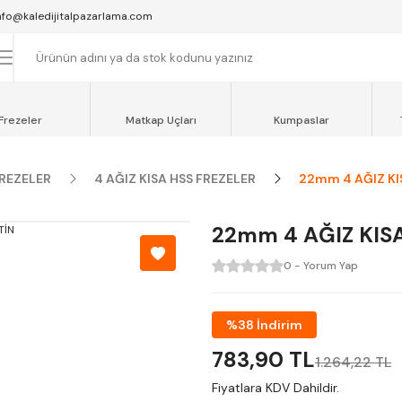
SAAT 16:00'YA KADAR VERİLEN SİPARİŞLER AYNI GÜN KARGOYA VERİLİR.
nfo@kaledijitalpazarlama.com
AT 12:00'YE KADAR VERİLEN SİPARİŞLER SEVKİYAT ARACIMIZLA AYNI GÜN
OCAELİ ve SAKARYA BÖLGESİ İÇİN AYNI GÜN TESLİMAT ARACIMIZ VARDI
Frezeler
Matkap Uçları
Kumpaslar
FREZELER
4 AĞIZ KISA HSS FREZELER
22mm 4 AĞIZ KI
22mm 4 AĞIZ KIS
0 - Yorum Yap
%38 İndirim
783,90 TL
1.264,22 TL
Fiyatlara KDV Dahildir.