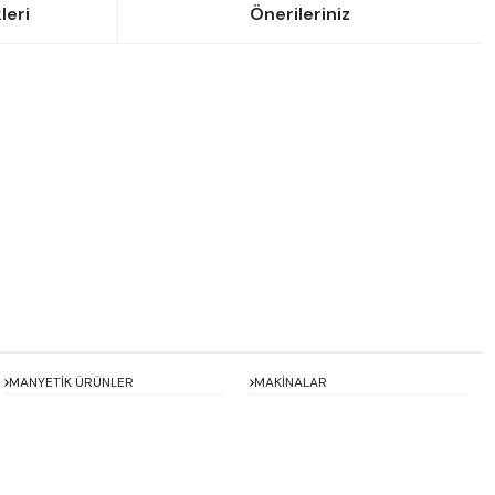
leri
Önerileriniz
siniz.
MANYETİK ÜRÜNLER
MAKİNALAR