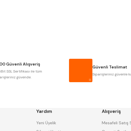
Gönder
Narex
Asimeto
Gerardi
Zps-Fn
Autogrip
Tome
Gsp
Vertex
Cztool
Huscut
00 Güvenli Alışveriş
Masus
Pilana
Güvenli Teslimat
Bit SSL Sertifikası ile tüm
Tos
Wia
Siparişleriniz güvenle k
arişleriniz güvende.
Yardım
Alışveriş
Yeni Üyelik
Mesafeli Satış