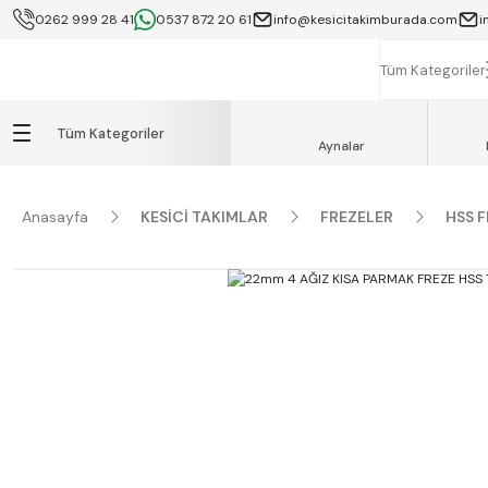
0262 999 28 41
0537 872 20 61
info@kesicitakimburada.com
i
KOCAELİ İÇİ SA
K
Tüm Kategoriler
Tüm Kategoriler
Aynalar
Anasayfa
KESİCİ TAKIMLAR
FREZELER
HSS 