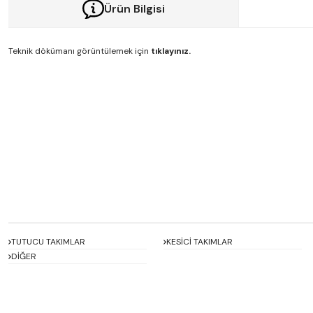
Ürün Bilgisi
Teknik dökümanı görüntülemek için
tıklayınız.
Bu ürünün fiyat bilgisi, resim, ürün açıklamalarında ve diğer konularda y
Görüş ve önerileriniz için teşekkür ederiz.
Ürün resmi kalitesiz, bozuk veya görüntülenemiyor.
Ürün açıklamasında eksik bilgiler bulunuyor.
Ürün bilgilerinde hatalar bulunuyor.
Ürün fiyatı diğer sitelerden daha pahalı.
Bu ürüne benzer farklı alternatifler olmalı.
TUTUCU TAKIMLAR
KESİCİ TAKIMLAR
DİĞER