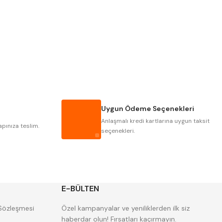
Pld
Kraft
Krasnic
Harlingen
Mastercut
Cp Grat-Ex
Gwg
Hakansson
Iat
Ithal
Uygun Ödeme Seçenekleri
Poldi
Skoda
Anlaşmalı kredi kartlarına uygun taksit
Yerli
Zps
apınıza teslim.
seçenekleri.
E-BÜLTEN
 Sözleşmesi
Özel kampanyalar ve yeniliklerden ilk siz
haberdar olun! Fırsatları kaçırmayın.