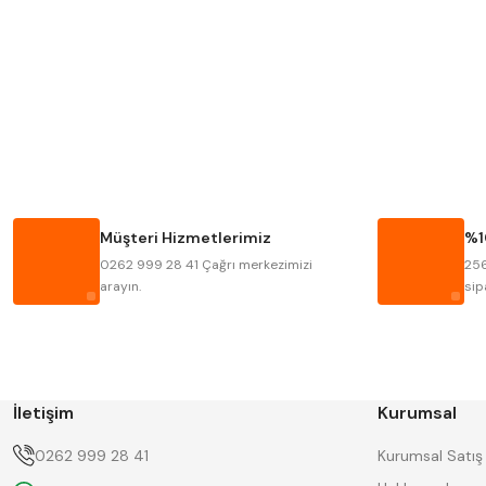
Mitutoyo
Insize
Krone
Izar
Fraisa
Harvest
Bison
Bučovice Tools
Haimer
Çin
Müşteri Hizmetlerimiz
%1
Kinex
Korloy
0262 999 28 41 Çağrı merkezimizi
256
Stanny
Temak
arayın.
sip
İletişim
Kurumsal
0262 999 28 41
Kurumsal Satış