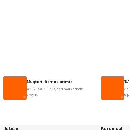
Mitutoyo
Insize
Krone
Izar
Fraisa
Harvest
Bison
Bučovice Tools
Haimer
Çin
Müşteri Hizmetlerimiz
%1
Kinex
Korloy
0262 999 28 41 Çağrı merkezimizi
256
Stanny
Temak
arayın.
sip
İletişim
Kurumsal