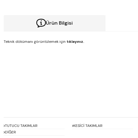
Ürün Bilgisi
Teknik dökümanı görüntülemek için
tıklayınız.
Bu ürünün fiyat bilgisi, resim, ürün açıklamalarında ve diğer konularda y
Görüş ve önerileriniz için teşekkür ederiz.
Ürün resmi kalitesiz, bozuk veya görüntülenemiyor.
Ürün açıklamasında eksik bilgiler bulunuyor.
Ürün bilgilerinde hatalar bulunuyor.
Ürün fiyatı diğer sitelerden daha pahalı.
Bu ürüne benzer farklı alternatifler olmalı.
TUTUCU TAKIMLAR
KESİCİ TAKIMLAR
DİĞER