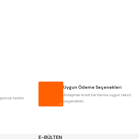
Pld
Kraft
Krasnic
Harlingen
Mastercut
Cp Grat-Ex
Gwg
Hakansson
Iat
Ithal
Uygun Ödeme Seçenekleri
Poldi
Skoda
Anlaşmalı kredi kartlarına uygun taksit
Yerli
Zps
apınıza teslim.
seçenekleri.
E-BÜLTEN