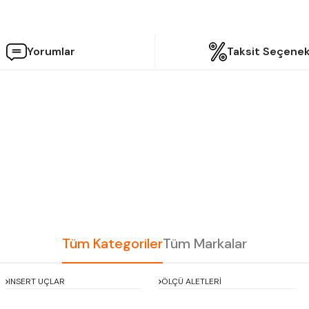
Yorumlar
Taksit Seçenek
etersiz gördüğünüz noktaları öneri formunu kullanarak tarafımıza iletebilir
Bu ürüne ilk yorumu siz yapın!
Yorum Yaz
Tüm Kategoriler
Tüm Markalar
INSERT UÇLAR
ÖLÇÜ ALETLERİ