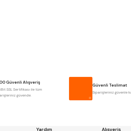
Gönder
Narex
Asimeto
Gerardi
Zps-Fn
Autogrip
Tome
Gsp
Vertex
Cztool
Huscut
00 Güvenli Alışveriş
Masus
Pilana
Güvenli Teslimat
Bit SSL Sertifikası ile tüm
Tos
Wia
Siparişleriniz güvenle k
arişleriniz güvende.
Yardım
Alışveriş