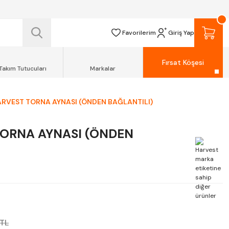
 TESLİM EDİLİR.
R.
Favorilerim
Giriş Yap
Fırsat Köşesi
Takım Tutucuları
Markalar
RVEST TORNA AYNASI (ÖNDEN BAĞLANTILI)
TORNA AYNASI (ÖNDEN
 TL