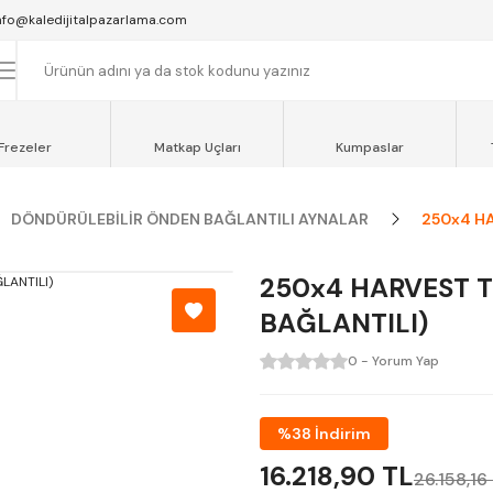
SAAT 16:00'YA KADAR VERİLEN SİPARİŞLER AYNI GÜN KARGOYA VERİLİR.
nfo@kaledijitalpazarlama.com
AT 12:00'YE KADAR VERİLEN SİPARİŞLER SEVKİYAT ARACIMIZLA AYNI GÜN
OCAELİ ve SAKARYA BÖLGESİ İÇİN AYNI GÜN TESLİMAT ARACIMIZ VARDI
Frezeler
Matkap Uçları
Kumpaslar
DÖNDÜRÜLEBİLİR ÖNDEN BAĞLANTILI AYNALAR
250x4 HA
250x4 HARVEST 
BAĞLANTILI)
0 - Yorum Yap
%38 İndirim
16.218,90 TL
26.158,16