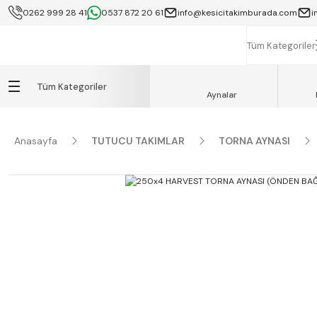
0262 999 28 41
0537 872 20 61
info@kesicitakimburada.com
i
KOCAELİ İÇİ SA
K
Tüm Kategoriler
Tüm Kategoriler
Aynalar
Anasayfa
TUTUCU TAKIMLAR
TORNA AYNASI