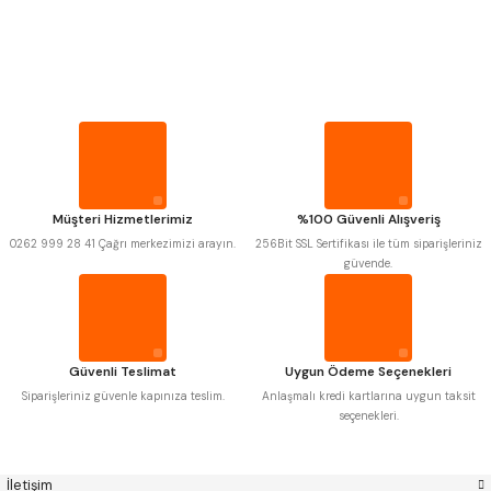
PROPLAR
Mitutoyo
Gönder
Insize
VİDA MASTARLARI
Narex
Asimeto
Pld
Kraft
Krone
Izar
ŞERİT SENTİLLER
Gerardi
Zps-Fn
Krasnic
Harlingen
Fraisa
Harvest
TURMETRE
Müşteri Hizmetlerimiz
%100 Güvenli Alışveriş
Autogrip
Tome
0262 999 28 41 Çağrı merkezimizi arayın.
256Bit SSL Sertifikası ile tüm siparişleriniz
Mastercut
Cp Grat-Ex
güvende.
PİLLER
Bison
Bučovice Tools
Gsp
Vertex
Gwg
Hakansson
DİĞER ÖLÇÜ ALETLERİ
Haimer
Çin
Cztool
Huscut
Güvenli Teslimat
Uygun Ödeme Seçenekleri
Iat
Ithal
Kinex
Korloy
Siparişleriniz güvenle kapınıza teslim.
Anlaşmalı kredi kartlarına uygun taksit
Masus
Pilana
seçenekleri.
Poldi
Skoda
Stanny
Temak
Tos
Wia
İletişim