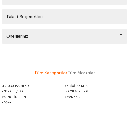
ÇOK AMAÇLI ÖLÇÜ MASTARI
Taksit Seçenekleri
Bu ürüne ilk yorumu siz yapın!
PERGELLER
PİM MASTAR SETİ
Önerileriniz
Yorum Yaz
Bu ürünün fiyat bilgisi, resim, ürün açıklamalarında ve diğer konularda
FİLLER ÇAKISI
yetersiz gördüğünüz noktaları öneri formunu kullanarak tarafımıza
iletebilirsiniz.
TORNA KALEM MASTARI
Görüş ve önerileriniz için teşekkür ederiz.
Tüm Kategoriler
Tüm Markalar
KALIP ALMA ŞABLONU
Ürün resmi kalitesiz, bozuk veya görüntülenemiyor.
TUTUCU TAKIMLAR
KESİCİ TAKIMLAR
Ürün açıklamasında eksik bilgiler bulunuyor.
INSERT UÇLAR
ÖLÇÜ ALETLERİ
GRANİT PLEYTLER
Ürün bilgilerinde hatalar bulunuyor.
MANYETİK ÜRÜNLER
MAKİNALAR
DİĞER
Ürün fiyatı diğer sitelerden daha pahalı.
DÖKÜM PLEYTLER
Bu ürüne benzer farklı alternatifler olmalı.
AÇI MASTAR SETİ