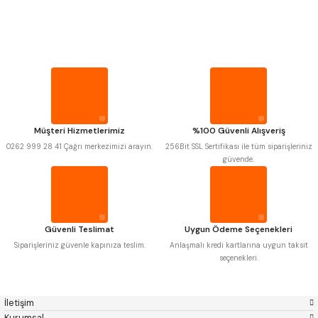
PROPLAR
Mitutoyo
Gönder
Insize
Narex
Asimeto
VİDA MASTARLARI
Pld
Kraft
Krone
Izar
Gerardi
Zps-Fn
ŞERİT SENTİLLER
Krasnic
Harlingen
Fraisa
Harvest
Müşteri Hizmetlerimiz
%100 Güvenli Alışveriş
TURMETRE
Autogrip
Tome
0262 999 28 41 Çağrı merkezimizi arayın.
256Bit SSL Sertifikası ile tüm siparişleriniz
Mastercut
Cp Grat-Ex
güvende.
Bison
Bučovice Tools
PİLLER
Gsp
Vertex
Gwg
Hakansson
Haimer
Çin
DİĞER ÖLÇÜ ALETLERİ
Cztool
Huscut
Güvenli Teslimat
Uygun Ödeme Seçenekleri
Iat
Ithal
Kinex
Korloy
Siparişleriniz güvenle kapınıza teslim.
Anlaşmalı kredi kartlarına uygun taksit
Masus
Pilana
seçenekleri.
Poldi
Skoda
Stanny
Temak
Tos
Wia
İletişim
Yerli
Zps
Kurumsal