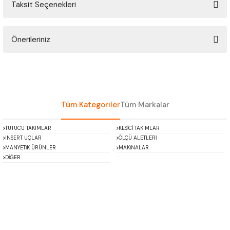
Taksit Seçenekleri
ÇOK AMAÇLI ÖLÇÜ MASTARI
Bu ürüne ilk yorumu siz yapın!
PERGELLER
Önerileriniz
Yorum Yaz
PİM MASTAR SETİ
Bu ürünün fiyat bilgisi, resim, ürün açıklamalarında ve diğer konularda
yetersiz gördüğünüz noktaları öneri formunu kullanarak tarafımıza
iletebilirsiniz.
FİLLER ÇAKISI
Görüş ve önerileriniz için teşekkür ederiz.
Tüm Kategoriler
Tüm Markalar
TORNA KALEM MASTARI
Ürün resmi kalitesiz, bozuk veya görüntülenemiyor.
TUTUCU TAKIMLAR
KESİCİ TAKIMLAR
Ürün açıklamasında eksik bilgiler bulunuyor.
INSERT UÇLAR
ÖLÇÜ ALETLERİ
KALIP ALMA ŞABLONU
Ürün bilgilerinde hatalar bulunuyor.
MANYETİK ÜRÜNLER
MAKİNALAR
DİĞER
Ürün fiyatı diğer sitelerden daha pahalı.
GRANİT PLEYTLER
Bu ürüne benzer farklı alternatifler olmalı.
DÖKÜM PLEYTLER
AÇI MASTAR SETİ