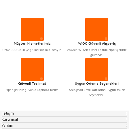
Mitutoyo
Gönder
Insize
PROPLAR
Narex
Asimeto
Pld
Kraft
Krone
Izar
VİDA MASTARLARI
Gerardi
Zps-Fn
Krasnic
Harlingen
ŞERİT SENTİLLER
Fraisa
Harvest
Müşteri Hizmetlerimiz
%100 Güvenli Alışveriş
Autogrip
Tome
0262 999 28 41 Çağrı merkezimizi arayın.
256Bit SSL Sertifikası ile tüm siparişleriniz
Mastercut
Cp Grat-Ex
TURMETRE
güvende.
Bison
Bučovice Tools
Gsp
Vertex
Gwg
Hakansson
PİLLER
Haimer
Çin
Cztool
Huscut
Güvenli Teslimat
Uygun Ödeme Seçenekleri
Iat
Ithal
DİĞER ÖLÇÜ ALETLERİ
Kinex
Korloy
Siparişleriniz güvenle kapınıza teslim.
Anlaşmalı kredi kartlarına uygun taksit
Masus
Pilana
seçenekleri.
Poldi
Skoda
Stanny
Temak
Tos
Wia
İletişim
Yerli
Zps
Kurumsal
Yardım